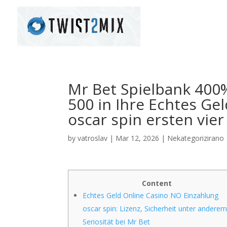
Mr Bet Spielbank 400%
500 in Ihre Echtes Ge
oscar spin ersten vie
by
vatroslav
|
Mar 12, 2026
|
Nekategorizirano
Content
Echtes Geld Online Casino NO Einzahlung
oscar spin: Lizenz, Sicherheit unter andere
Seriosität bei Mr Bet