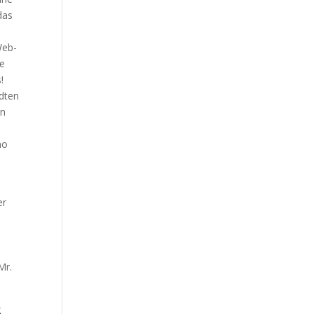
das
n
Web-
ie
!
dten
en
no
er
Mr.
s