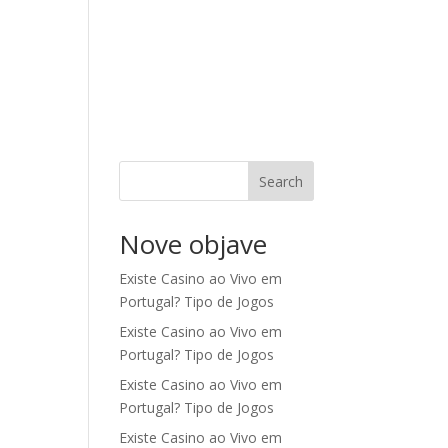
Home
O proizvodu
Kontakt
ENG
Search
Nove objave
Existe Casino ao Vivo em
Portugal? Tipo de Jogos
Existe Casino ao Vivo em
Portugal? Tipo de Jogos
Existe Casino ao Vivo em
Portugal? Tipo de Jogos
Existe Casino ao Vivo em