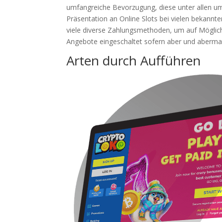
umfangreiche Bevorzugung, diese unter allen um
Präsentation an Online Slots bei vielen bekannt
viele diverse Zahlungsmethoden, um auf Möglich
Angebote eingeschaltet sofern aber und abermal 
Arten durch Aufführen