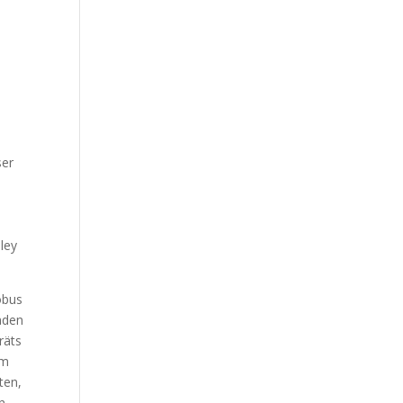
ser
ley
obus
laden
räts
em
ten,
n