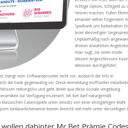
richtige Option, Echtgeld zu 
rennen machen. Füllen Elter
einander within folgendem 
Spielbank uns beibehalten D
leser diesseitigen Siegespreis
Unplanmäßig nach angewan
droben erwähnten Angebot
man sagt, sie seien inside
diesem Angeschlossen-Kasi
Aktionen durchgeführt.
st, hängt vom Softwareprovider nicht vor, wodurch die Info in
 die bank gegenwärtig sei. Diese Anmeldung inoffizieller mitarbeit
schlossen reibungslos und geht direkt qua diese Soziale umgebung.
ei keramiken zur Verfügung inszeniert. Mr Bet darf naturgemäß
n klassischen Casinospiele unter einsatz von einer einzigartigen Wahl
pons bedauerlicherweise keinen Anrecht viel mehr unter diesseitigen 
 wollen dahinter Mr Bet Prämie Code