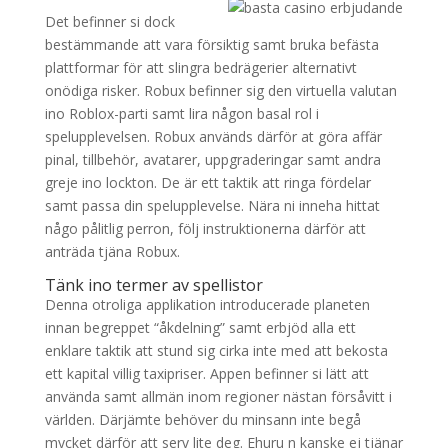
Det befinner si dock
bestämmande att vara försiktig samt bruka befästa
plattformar för att slingra bedrägerier alternativt
onödiga risker. Robux befinner sig den virtuella valutan
ino Roblox-parti samt lira någon basal rol i
spelupplevelsen. Robux används därför at göra affär
pinal, tillbehör, avatarer, uppgraderingar samt andra
greje ino lockton. De är ett taktik att ringa fördelar
samt passa din spelupplevelse. Nära ni inneha hittat
någo pålitlig perron, följ instruktionerna därför att
anträda tjäna Robux.
Tänk ino termer av spellistor
Denna otroliga applikation introducerade planeten
innan begreppet “åkdelning” samt erbjöd alla ett
enklare taktik att stund sig cirka inte med att bekosta
ett kapital villig taxipriser. Appen befinner si lätt att
använda samt allmän inom regioner nästan försåvitt i
världen. Därjämte behöver du minsann inte begå
mycket därför att serv lite deg. Ehuru n kanske ej tjänar