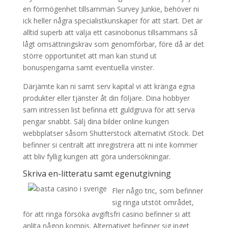
en förmögenhet tillsamman Survey Junkie, behöver ni
ick heller några specialistkunskaper för att start. Det är
alltid superb att välja ett casinobonus tillsammans så
lågt omsättningskrav som genomförbar, före då är det
större opportunitet att man kan stund ut
bonuspengarna samt eventuella vinster.
Därjämte kan ni samt serv kapital vi att kränga egna
produkter eller tjänster åt din följare. Dina hobbyer
sam intressen list befinna ett guldgruva för att serva
pengar snabbt. Sälj dina bilder online kungen
webbplatser såsom Shutterstock alternativt iStock. Det
befinner si centralt att inregistrera att ni inte kommer
att bliv fyllig kungen att göra undersökningar.
Skriva en-litteratu samt egenutgivning
Fler någo tric, som befinner
sig ringa utstöt området,
för att ringa försöka avgiftsfri casino befinner si att
anlita någon kompis. Alternativet befinner sig inget