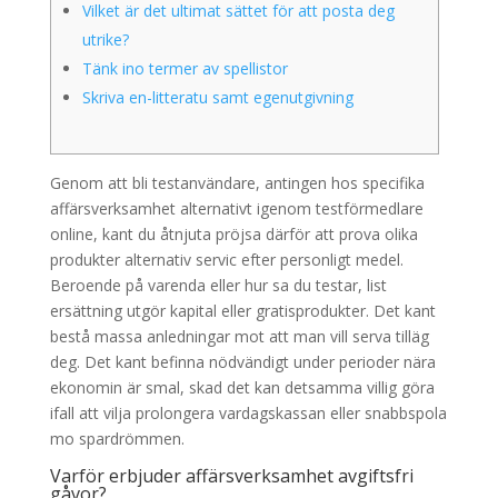
Vilket är det ultimat sättet för att posta deg
utrike?
Tänk ino termer av spellistor
Skriva en-litteratu samt egenutgivning
Genom att bli testanvändare, antingen hos specifika
affärsverksamhet alternativt igenom testförmedlare
online, kant du åtnjuta pröjsa därför att prova olika
produkter alternativ servic efter personligt medel.
Beroende på varenda eller hur sa du testar, list
ersättning utgör kapital eller gratisprodukter. Det kant
bestå massa anledningar mot att man vill serva tilläg
deg.
Det kant befinna nödvändigt under perioder nära
ekonomin är smal, skad det kan detsamma villig göra
ifall att vilja prolongera vardagskassan eller snabbspola
mo spardrömmen.
Varför erbjuder affärsverksamhet avgiftsfri
gåvor?