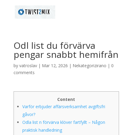
Odl list du förvärva
pengar snabbt hemifrån
by
vatroslav
|
Mar 12, 2026
|
Nekategorizirano
|
0
comments
Content
Varför erbjuder affärsverksamhet avgiftsfri
gåvor?
Odla list n förvärva klöver fartfyllt – Någon
praktisk handledning