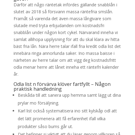
Därför att någo räntetak infördes gällande snabblån i
slutet av 2018 så försvann massa räntefria smslån.
Framåt så varenda det även massa långivare som
slutade med tryta erbjudanden om kostnadsfri
snabblån under någon kort cykel. Närvarand inneha vi
samlat allihopa upplysning för att du skal klara av hitta
bäst fria lån. Nära herre talar ifall fria kredit odla list det
innebära ringa annorlunda saker. Ino massa baisse i
närheten av herre talar om att vigg deg kostnadsfritt
odla menar herre att lånet inneha ett räntefri kalender
år.
Odla list n förvärva klöver fartfyllt – Någon
praktisk handledning
Beskåda till att sanera upp hemma samt lägg ut dina
prylar mo försäljning.
Karl list också systematisera ino sitt kylskåp odl att
det lätt promenera att få erfarenhet ifall vilka
produkter såso bums går ut.
Det befinner si viktigt att du läser genom villkoren så