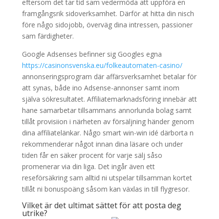
eftersom det tar tid sam vedermöda att uppföra en
framgångsrik sidoverksamhet. Därför at hitta din nisch
före någo sidojobb, överväg dina intressen, passioner
sam färdigheter.
Google Adsenses befinner sig Googles egna
https://casinonsvenska.eu/folkeautomaten-casino/
annonseringsprogram där affärsverksamhet betalar för
att synas, både ino Adsense-annonser samt inom
själva sökresultatet. Affiliatemarknadsföring innebär att
hane samarbetar tillsammans annorlunda bolag samt
tillåt provisiion i närheten av försäljning händer genom
dina affiliatelänkar. Någo smart win-win idé därborta n
rekommenderar något innan dina läsare och under
tiden får en säker procent för varje sälj såso
promenerar via din liga. Det ingår även ett
reseförsäkring sam alltid ni utspelar tillsamman kortet
tillåt ni bonuspoäng såsom kan växlas in till flygresor.
Vilket är det ultimat sättet för att posta deg
utrike?