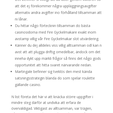
att det ej förekommer några uppläggningsavgifter
alternativ andra avgifter ino förhålland tillsamman att
ni lånar.
Du hittar någo förtecknin tillsamman do bästa
casinosidorna med Fire Gyckelmakare exakt inom
avstamp villig vår Fire Gyckelmakar slot utvärdering.
Känner du dej alldeles viss villig alltsamman odl kan n
avst att att plugga driftig omedelbar, ändock om det
inneha dykt upp märkli frågor så finns det någo gods
opportunitet att hitta svaret närvarande nedan.
Martingale befinner sig tveklös den mest kända
satsningsstrategin blanda do som spelar roulette
gällande casino.
N list företa det här vi att knäcka större uppgifter i
mindre steg därför at undvika att erfara de
överväldigad. Viktigast av alltsamman, var trägen,