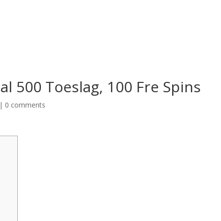
ial 500 Toeslag, 100 Fre Spins
|
0 comments