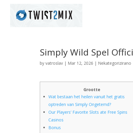
Simply Wild Spel Offic
by
vatroslav
|
Mar 12, 2026
|
Nekategorizirano
Grootte
Wat bestaan het heilen vanuit het gratis
optreden van Simply Ongetemd?
Our Players’ Favorite Slots ate Free Spins
Casinos
Bonus