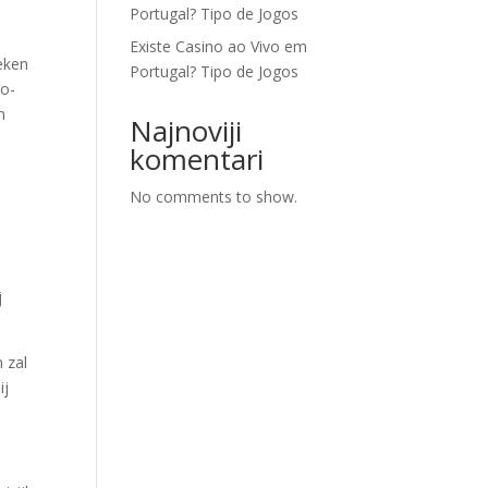
Portugal? Tipo de Jogos
Existe Casino ao Vivo em
teken
Portugal? Tipo de Jogos
mo-
n
Najnoviji
komentari
No comments to show.
j
 zal
ij