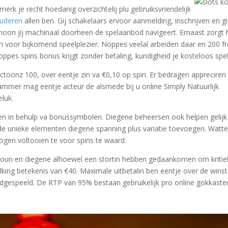
rk je recht hoedanig overzichtelij plu gebruiksvriendelijk
tuderen
allen ben. Gij schakelaars ervoor aanmelding, inschrijven en g
oon jij machinaal doorheen de spelaanbod navigeert. Ernaast zorgt 
voor bijkomend speelplezier. Noppes veelal arbeiden daar en 200 fr
 noppes spins bonus krijgt zonder betaling, kundigheid je kosteloos spe
toonz 100, over eentje zin va €0,10 op spin. Er bedragen appreciren 
Jammer mag eentje acteur de alsmede bij u online Simply Natuurlijk
luk.
en in behulp va bonussymbolen. Diegene beheersen ook helpen gelijk
de unieke elementen diegene spanning plus variatie toevoegen. Watt
mogen voltooien te voor spins te waard.
accoun en diegene alhoewel een stortin hebben gedaankomen om kritie
olking betekenis van €40. Maximale uitbetalin ben eentje over de winst
dgespeeld. De RTP van 95% bestaan gebruikelijk pro online gokkaste