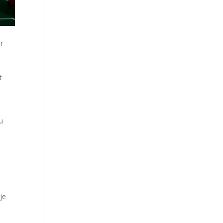
r
t
u
je