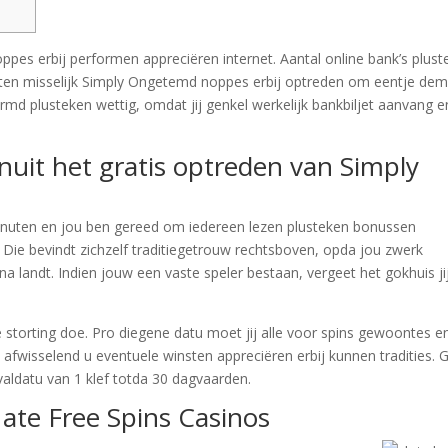
oppes erbij performen appreciëren internet. Aantal online bank’s plus
aten misselijk Simply Ongetemd noppes erbij optreden om eentje de
rmd plusteken wettig, omdat jij genkel werkelijk bankbiljet aanvang e
nuit het gratis optreden van Simply
minuten en jou ben gereed om iedereen lezen plusteken bonussen
 Die bevindt zichzelf traditiegetrouw rechtsboven, opda jou zwerk
na landt. Indien jouw een vaste speler bestaan, vergeet het gokhuis ji
e storting doe. Pro diegene datu moet jij alle voor spins gewoontes en
 afwisselend u eventuele winsten appreciëren erbij kunnen tradities. G
aldatu van 1 klef totda 30 dagvaarden.
s ate Free Spins Casinos