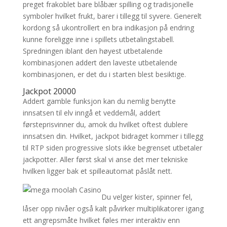
preget frakoblet bare blåbær spilling og tradisjonelle
symboler hvilket frukt, barer i tillegg til syvere. Generelt
kordong så ukontrollert en bra indikasjon på endring
kunne foreligge inne i spillets utbetalingstabell.
Spredningen iblant den høyest utbetalende
kombinasjonen addert den laveste utbetalende
kombinasjonen, er det du i starten blest besiktige.
Jackpot 20000
Addert gamble funksjon kan du nemlig benytte
innsatsen til elv inngå et veddemål, addert
førsteprisvinner du, amok du hvilket oftest dublere
innsatsen din. Hvilket, jackpot bidraget kommer i tillegg
til RTP siden progressive slots ikke begrenset utbetaler
jackpotter. Aller først skal vi anse det mer tekniske
hvilken ligger bak et spilleautomat påslåt nett.
Du velger kister, spinner fel,
låser opp nivåer også kalt påvirker multiplikatorer igang
ett angrepsmåte hvilket føles mer interaktiv enn