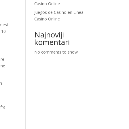
Casino Online
Juegos de Casino en Línea
Casino Online
 mest
r 10
Najnoviji
komentari
No comments to show.
ere
rne
en
 fra