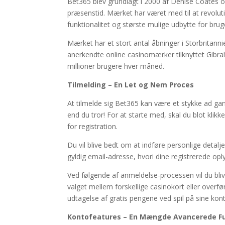
Bet365 blev grundlagt i 2000 af Denise Coates og
præsenstid. Mærket har været med til at revolutio
funktionalitet og største mulige udbytte for brug
Mærket har et stort antal åbninger i Storbritan
anerkendte online casinomærker tilknyttet Gibral
millioner brugere hver måned.
Tilmelding – En Let og Nem Proces
At tilmelde sig Bet365 kan være et stykke ad g
end du tror! For at starte med, skal du blot klik
for registration.
Du vil blive bedt om at indføre personlige deta
gyldig email-adresse, hvori dine registrerede oply
Ved følgende af anmeldelse-processen vil du bli
valget mellem forskellige casinokort eller overfø
udtagelse af gratis pengene ved spil på sine kon
Kontofeatures – En Mængde Avancerede F