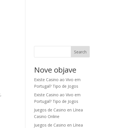
Home
O proizvodu
Kontakt
ENG
j
Search
Nove objave
Existe Casino ao Vivo em
Portugal? Tipo de Jogos
,
Existe Casino ao Vivo em
Portugal? Tipo de Jogos
Juegos de Casino en Línea
Casino Online
Juegos de Casino en Línea