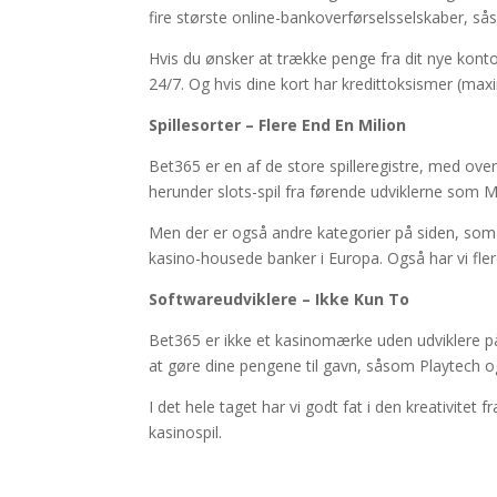
fire største online-bankoverførselsselskaber, s
Hvis du ønsker at trække penge fra dit nye kont
24/7. Og hvis dine kort har kredittoksismer (maxim
Spillesorter – Flere End En Milion
Bet365 er en af ​​de store spilleregistre, med over
herunder slots-spil fra førende udviklerne som 
Men der er også andre kategorier på siden, som 
kasino-housede banker i Europa. Også har vi flere 
Softwareudviklere – Ikke Kun To
Bet365 er ikke et kasinomærke uden udviklere på 
at gøre dine pengene til gavn, såsom Playtech 
I det hele taget har vi godt fat i den kreativitet fr
kasinospil.