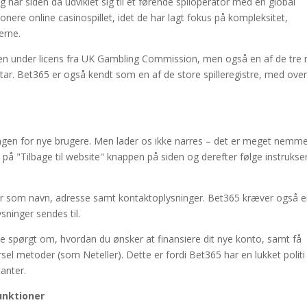
 har siden da udviklet sig til et førende spiloperator med en global
nere online casinospillet, idet de har lagt fokus på kompleksitet,
erne.
nien under licens fra UK Gambling Commission, men også en af ​​de tre
tar. Bet365 er også kendt som en af ​​de store spilleregistre, med ove
angen for nye brugere. Men lader os ikke narres – det er meget nemm
ke på "Tilbage til website" knappen på siden og derefter følge instrukse
ljer som navn, adresse samt kontaktoplysninger. Bet365 kræver også 
sninger sendes til.
ve spørgt om, hvordan du ønsker at finansiere dit nye konto, samt få
rsel metoder (som Neteller). Dette er fordi Bet365 har en lukket politi
tanter.
unktioner