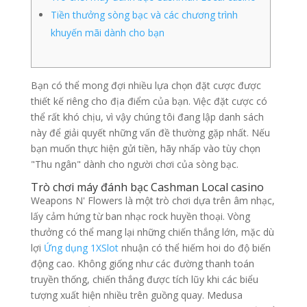
Tiền thưởng sòng bạc và các chương trình
khuyến mãi dành cho bạn
Bạn có thể mong đợi nhiều lựa chọn đặt cược được
thiết kế riêng cho địa điểm của bạn. Việc đặt cược có
thể rất khó chịu, vì vậy chúng tôi đang lập danh sách
này để giải quyết những vấn đề thường gặp nhất. Nếu
bạn muốn thực hiện gửi tiền, hãy nhấp vào tùy chọn
"Thu ngân" dành cho người chơi của sòng bạc.
Trò chơi máy đánh bạc Cashman Local casino
Weapons N' Flowers là một trò chơi dựa trên âm nhạc,
lấy cảm hứng từ ban nhạc rock huyền thoại.
Vòng
thưởng có thể mang lại những chiến thắng lớn, mặc dù
lợi
Ứng dụng 1XSlot
nhuận có thể hiếm hoi do độ biến
động cao. Không giống như các đường thanh toán
truyền thống, chiến thắng được tích lũy khi các biểu
tượng xuất hiện nhiều trên guồng quay. Medusa