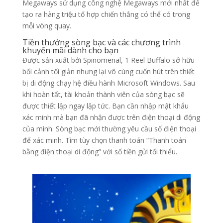
Megaways sử dụng công nghệ Megaways mới nhất để
tạo ra hàng triệu tổ hợp chiến thắng có thể có trong
mỗi vòng quay.
Tiền thưởng sòng bạc và các chương trình
khuyến mãi dành cho bạn
Được sản xuất bởi Spinomenal, 1 Reel Buffalo sở hữu
bối cảnh tối giản nhưng lại vô cùng cuốn hút trên thiết
bị di động chạy hệ điều hành Microsoft Windows. Sau
khi hoàn tất, tài khoản thành viên của sòng bạc sẽ
được thiết lập ngay lập tức. Bạn cần nhập mật khẩu
xác minh mà bạn đã nhận được trên điện thoại di động
của mình. Sòng bạc mới thường yêu cầu số điện thoại
để xác minh. Tìm tùy chọn thanh toán “Thanh toán
bằng điện thoại di động” với số tiền gửi tối thiểu.