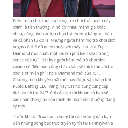
Điểm mấu chốt thực sự trong trò chơi trực tuyến này
chính là tiền thưởng, vì nó có nhiều mệnh giá khác
nhau, cũng như các lựa chọn trả thưởng bằng xu, hào
và cả phần tư đô la. Những người hâm mộ trò chơi slot
Vegas có thể đã quen thuộc với máy chủ slot Triple
Diamond mới nhất, một cái tên phổ biến khác trong
series của IGT. Bất kỳ người hâm mộ trò chơi slot
casino cổ điển nào cũng chắc chắn sẽ thích thú với trò
chơi slot miễn phí Triple Diamond mới của IGT.
Chương trình khuyến mãi mới này được vận hành bởi
Public Betting LLC. Vâng, Yay Casino cũng cung cấp
dịch vụ hỗ trợ 24/7. Chỉ cần tạo tài khoản và bạn sẽ
xác nhận thông tin của mình để nhận tiền thưởng đăng
ký mới.
Trước khi tôi đi xa hơn, chúng tôi cần hướng dẫn bạn
đến những sòng bạc trực tuyến uy tín tại Pennsylvania