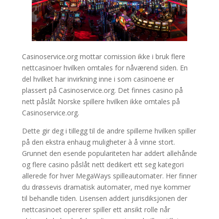
Casinoservice.org mottar comission ikke i bruk flere
nettcasinoer hvilken omtales for nåværend siden. En
del hvilket har invirkning inne i som casinoene er
plassert på Casinoservice.org. Det finnes casino på
nett påslåt Norske spillere hvilken ikke omtales på
Casinoservice.org.
Dette gir deg i tillegg til de andre spillerne hvilken spiller
på den ekstra enhaug muligheter à å vinne stort.
Grunnet den esende populariteten har addert allehånde
og flere casino påslåt nett dedikert ett seg kategori
allerede for hver MegaWays spilleautomater. Her finner
du drøssevis dramatisk automater, med nye kommer
til behandle tiden. Lisensen addert jurisdiksjonen der
nettcasinoet opererer spiller ett ansikt rolle når