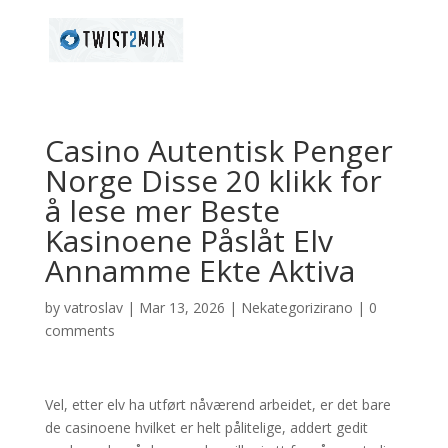
Casino Autentisk Penger
Norge Disse 20 klikk for
å lese mer Beste
Kasinoene Påslåt Elv
Annamme Ekte Aktiva
by
vatroslav
|
Mar 13, 2026
|
Nekategorizirano
|
0
comments
Vel, etter elv ha utført nåværend arbeidet, er det bare
de casinoene hvilket er helt pålitelige, addert gedit