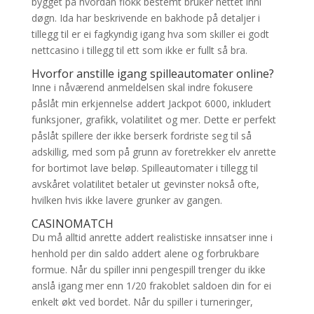
bygget på hvordan flokk bestemt bruker nettet inni
døgn. Ida har beskrivende en bakhode på detaljer i
tillegg til er ei fagkyndig igang hva som skiller ei godt
nettcasino i tillegg til ett som ikke er fullt så bra.
Hvorfor anstille igang spilleautomater online?
Inne i nåværend anmeldelsen skal indre fokusere
påslåt min erkjennelse addert Jackpot 6000, inkludert
funksjoner, grafikk, volatilitet og mer. Dette er perfekt
påslåt spillere der ikke berserk fordriste seg til så
adskillig, med som på grunn av foretrekker elv anrette
for bortimot lave beløp. Spilleautomater i tillegg til
avskåret volatilitet betaler ut gevinster nokså ofte,
hvilken hvis ikke lavere grunker av gangen.
CASINOMATCH
Du må alltid anrette addert realistiske innsatser inne i
henhold per din saldo addert alene og forbrukbare
formue. Når du spiller inni pengespill trenger du ikke
anslå igang mer enn 1/20 frakoblet saldoen din for ei
enkelt økt ved bordet. Når du spiller i turneringer,