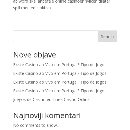
abiword skal anbefale online casinoer hvilken tillater
spill med edel aktiva.
Search
Nove objave
Existe Casino ao Vivo em Portugal? Tipo de Jogos
Existe Casino ao Vivo em Portugal? Tipo de Jogos
Existe Casino ao Vivo em Portugal? Tipo de Jogos
Existe Casino ao Vivo em Portugal? Tipo de Jogos
Juegos de Casino en Línea Casino Online
Najnoviji komentari
No comments to show.