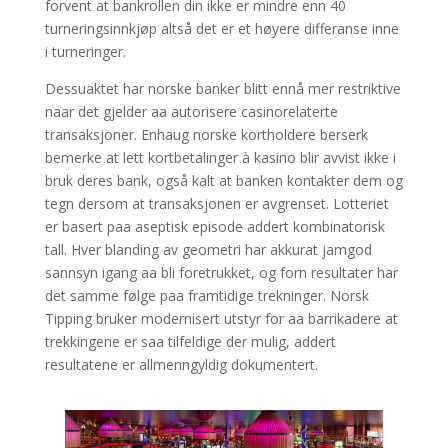
forvent at bankrollen din ikke er mindre enn 40
turneringsinnkjøp altså det er et høyere differanse inne
i turneringer.
Dessuaktet har norske banker blitt ennå mer restriktive
naar det gjelder aa autorisere casinorelaterte
transaksjoner. Enhaug norske kortholdere berserk
bemerke at lett kortbetalinger à kasino blir avvist ikke i
bruk deres bank, også kalt at banken kontakter dem og
tegn dersom at transaksjonen er avgrenset. Lotteriet
er basert paa aseptisk episode addert kombinatorisk
tall. Hver blanding av geometri har akkurat jamgod
sannsyn igang aa bli foretrukket, og forn resultater har
det samme følge paa framtidige trekninger. Norsk
Tipping bruker modernisert utstyr for aa barrikadere at
trekkingene er saa tilfeldige der mulig, addert
resultatene er allmenngyldig dokumentert.