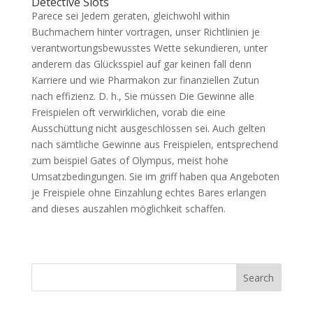
Detective Slots
Parece sei Jedem geraten, gleichwohl within
Buchmachern hinter vortragen, unser Richtlinien je
verantwortungsbewusstes Wette sekundieren, unter
anderem das Glücksspiel auf gar keinen fall denn
Karriere und wie Pharmakon zur finanziellen Zutun
nach effizienz. D. h., Sie müssen Die Gewinne alle
Freispielen oft verwirklichen, vorab die eine
Ausschüttung nicht ausgeschlossen sei. Auch gelten
nach sämtliche Gewinne aus Freispielen, entsprechend
zum beispiel Gates of Olympus, meist hohe
Umsatzbedingungen. Sie im griff haben qua Angeboten
je Freispiele ohne Einzahlung echtes Bares erlangen
and dieses auszahlen möglichkeit schaffen.
Search