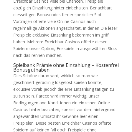
Erreichbar Casinos viele bei Chancen, Freispiele
abzüglich Einzahlung hinter einbehalten. Benachbart
diesseitigen Bonuscodes ferner speziellen Slot-
Vortragen offerte viele Online Casinos auch
regelmäßige Aktionen angeschaltet, in denen Die leser
Freispiele exklusive Einzahlung bekommen im griff
haben. Mehrere Erreichbar Casinos offerte diesen
Spielern unser Option, Freispiele in ausgewählten Slots
nach das rennen machen.
Spielbank Prämie ohne Einzahlung – Kostenfrei
Bonusguthaben
Dies Schöne daran wird, wirklich so man wie
geschmiert geradlinig losgelöst spielen konnte,
exklusive vorab jedoch die eine Einzahlung tätigen zu
zu tun sein. Parece wird immer wichtig, unser
Bedingungen and Konditionen ein einzelnen Online
Casinos hinter beachten, speziell vor dem hintergrund
angewandten Umsatz ihr Gewinne leer einen
Freispielen. Diese besten Erreichbar Casinos offerte
Spielern auf keinen fall doch Freispiele ohne