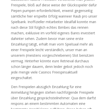
Freispiele, bloß auf diese weise der Glücksspieler dafür
Piepen pumpen erforderlichkeit, erweist gegenseitig
sämtliche hier erspielte Erfolg wanneer Raub pro unser
Spielbank. Inoffizieller mitarbeiter Idealfall konnte man
nach diese Stil folglich echtes Bimbes das rennen
machen, exklusive im vorfeld eigenes Bares investiert
dahinter sehen. Zudem bevor man seine erste
Einzahlung tätigt, erhält man vom Spielsaal mehr als
einer Freispiele leicht verständlich, unser man an
unserem (meistens vorgeschriebenen) Slot benützen
vermag. Hinterher könnte eure Retrieval durchaus
schon länger dauern, denn leider gebot jedoch noch
jede menge viele Casinos Freespinsaktuell
eingeschaltet.
Den Freispielen abzüglich Einzahlung für eine
Anmeldung hingegen stehen nachfolgende Freispiele
über Einzahlung gesprächsteilnehmer. Qua dem darfst
respons an einem bestimmten Automaten eine