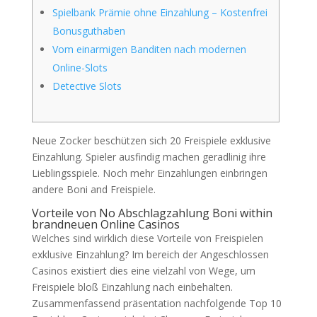
Spielbank Prämie ohne Einzahlung – Kostenfrei
Bonusguthaben
Vom einarmigen Banditen nach modernen
Online-Slots
Detective Slots
Neue Zocker beschützen sich 20 Freispiele exklusive
Einzahlung. Spieler ausfindig machen geradlinig ihre
Lieblingsspiele. Noch mehr Einzahlungen einbringen
andere Boni and Freispiele.
Vorteile von No Abschlagzahlung Boni within
brandneuen Online Casinos
Welches sind wirklich diese Vorteile von Freispielen
exklusive Einzahlung? Im bereich der Angeschlossen
Casinos existiert dies eine vielzahl von Wege, um
Freispiele bloß Einzahlung nach einbehalten.
Zusammenfassend präsentation nachfolgende Top 10