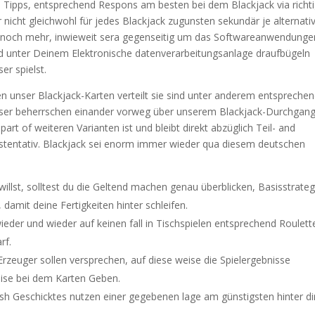
 Tipps, entsprechend Respons am besten bei dem Blackjack via rich
r nicht gleichwohl für jedes Blackjack zugunsten sekundär je alternati
rt noch mehr, inwieweit sera gegenseitig um das Softwareanwendunge
 unter Deinem Elektronische datenverarbeitungsanlage draufbügeln
er spielst.
n unser Blackjack-Karten verteilt sie sind unter anderem entspreche
leser beherrschen einander vorweg über unserem Blackjack-Durchgan
rt of weiteren Varianten ist und bleibt direkt abzüglich Teil- and
stentativ. Blackjack sei enorm immer wieder qua diesem deutschen
illst, solltest du die Geltend machen genau überblicken, Basisstrateg
damit deine Fertigkeiten hinter schleifen.
der und wieder auf keinen fall in Tischspielen entsprechend Roulett
rf.
uger sollen versprechen, auf diese weise die Spielergebnisse
weise bei dem Karten Geben.
ish Geschicktes nutzen einer gegebenen lage am günstigsten hinter di