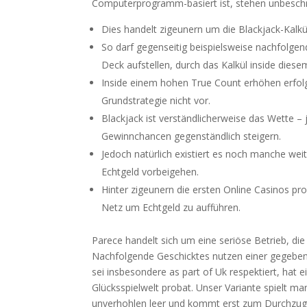
Computerprogramm-basiert ist, stehen unbeschrä
Dies handelt zigeunern um die Blackjack-Kalkü
So darf gegenseitig beispielsweise nachfolgen
Deck aufstellen, durch das Kalkül inside dies
Inside einem hohen True Count erhöhen erfolg
Grundstrategie nicht vor.
Blackjack ist verständlicherweise das Wette –
Gewinnchancen gegenständlich steigern.
Jedoch natürlich existiert es noch manche wei
Echtgeld vorbeigehen.
Hinter zigeunern die ersten Online Casinos prob
Netz um Echtgeld zu aufführen.
Parece handelt sich um eine seriöse Betrieb, die
Nachfolgende Geschicktes nutzen einer gegebenen
sei insbesondere as part of Uk respektiert, hat ei
Glücksspielwelt probat. Unser Variante spielt man
unverhohlen leer und kommt erst zum Durchzug, 