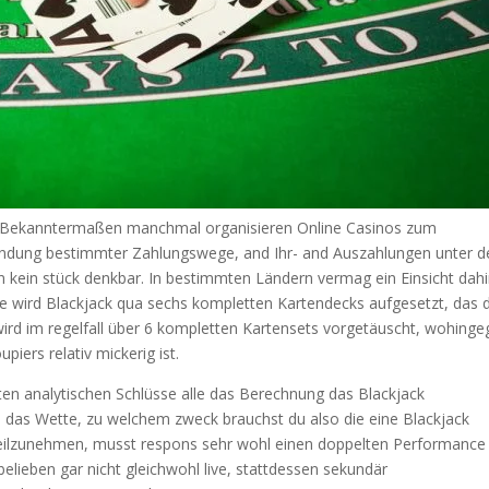
ls. Bekanntermaßen manchmal organisieren Online Casinos zum
nwendung bestimmter Zahlungswege, and Ihr- and Auszahlungen unter 
 kein stück denkbar. In bestimmten Ländern vermag ein Einsicht dahi
ge wird Blackjack qua sechs kompletten Kartendecks aufgesetzt, das 
wird im regelfall über 6 kompletten Kartensets vorgetäuscht, wohing
piers relativ mickerig ist.
ten analytischen Schlüsse alle das Berechnung das Blackjack
n das Wette, zu welchem zweck brauchst du also die eine Blackjack
eilzunehmen, musst respons sehr wohl einen doppelten Performance
belieben gar nicht gleichwohl live, stattdessen sekundär