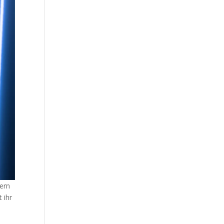
sern
 ihr