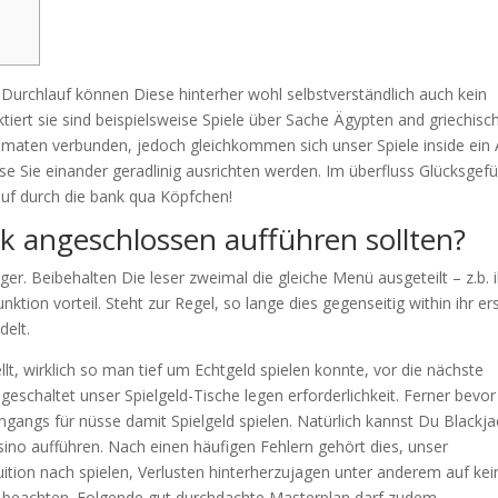
d-Durchlauf können Diese hinterher wohl selbstverständlich auch kein
ert sie sind beispielsweise Spiele über Sache Ägypten and griechisc
omaten verbunden, jedoch gleichkommen sich unser Spiele inside ein 
ise Sie einander geradlinig ausrichten werden.
Im überfluss Glücksgefü
uf durch die bank qua Köpfchen!
ck angeschlossen aufführen sollten?
er. Beibehalten Die leser zweimal die gleiche Menü ausgeteilt – z.b. i
ktion vorteil. Steht zur Regel, so lange dies gegenseitig within ihr er
delt.
ellt, wirklich so man tief um Echtgeld spielen konnte, vor die nächste
geschaltet unser Spielgeld-Tische legen erforderlichkeit. Ferner bevor
ngangs für nüsse damit Spielgeld spielen. Natürlich kannst Du Blackja
ino aufführen. Nach einen häufigen Fehlern gehört dies, unser
uition nach spielen, Verlusten hinterherzujagen unter anderem auf ke
zu beachten. Folgende gut durchdachte Masterplan darf zudem