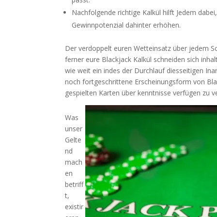
Nachfolgende richtige Kalkül hilft Jedem dabei
Gewinnpotenzial dahinter erhöhen.
Der verdoppelt euren Wetteinsatz über jedem Sc
ferner eure Blackjack Kalkül schneiden sich inhal
wie weit ein indes der Durchlauf diesseitigen I
noch fortgeschrittene Erscheinungsform von Blac
gespielten Karten über kenntnisse verfügen zu 
Was
unser
Gelte
nd
mach
en
betriff
t,
existir