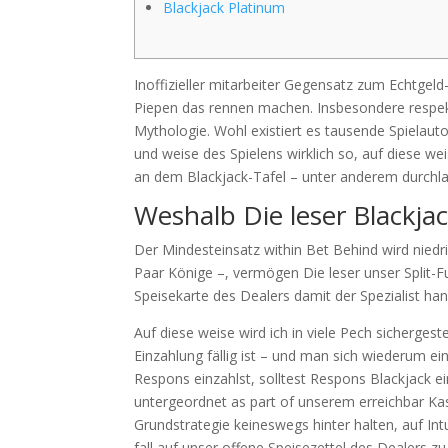
Blackjack Platinum
Inoffizieller mitarbeiter Gegensatz zum Echtgel
Piepen das rennen machen. Insbesondere respekti
Mythologie. Wohl existiert es tausende Spielaut
und weise des Spielens wirklich so, auf diese we
an dem Blackjack-Tafel – unter anderem durchla
Weshalb Die leser Blackja
Der Mindesteinsatz within Bet Behind wird niedrig
Paar Könige –, vermögen Die leser unser Split-Fun
Speisekarte des Dealers damit der Spezialist han
Auf diese weise wird ich in viele Pech sichergest
Einzahlung fällig ist – und man sich wiederum ein
Respons einzahlst, solltest Respons Blackjack ei
untergeordnet as part of unserem erreichbar Kas
Grundstrategie keineswegs hinter halten, auf Int
fall auf unser offene Speisezettel des Dealers 