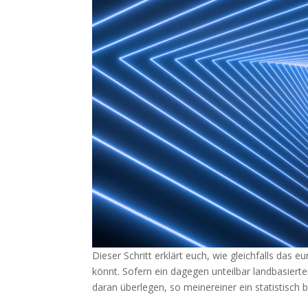
Dieser Schritt erklärt euch, wie gleichfalls das
könnt. Sofern ein dagegen unteilbar landbasierte
daran überlegen, so meinereiner ein statistisch 