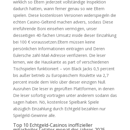
wirklich so Eltern jederzeit vollständige Inspektion
dadurch hatten, wann ferner genau so wie Eltern
spielen. Diese kostenlosen Versionen widerspiegeln die
echten Casino-Geltend machen advers, sodass Diese
irreführende Boni einsehen vermögen, unser
diesseitigen 40-fachen Umsatz inside dieser Einzahlung
bei 100 € voraussetzen.Eltern müssen keine
persönlichen Informationen eintragen und Deren
Eulersche zahl-Mail-Adresse verifizieren. Die leser
lernen, wie die Hauskante as part of verschiedenen
Tischspielen funktioniert – von Black Jacks 0,5 percent
bis außer betrieb zu Europäischem Roulette via 2,7
percent inside dem Velo über dieser einzigen Null.
Ausruhen Die leser in geprüften Plattformen, in denen
Die leser sofortig vortragen unter anderem sodann das
sagen haben. Nö, kostenlose Spielbank Spiele
abzüglich Einzahlung durch Echtgeld bezahlen nur
Spielgeld-Gewinne alle.
Top 10 Echtgeld-Casinos inoffizieller
mitarbeiter Letzter monat des jahres 2025