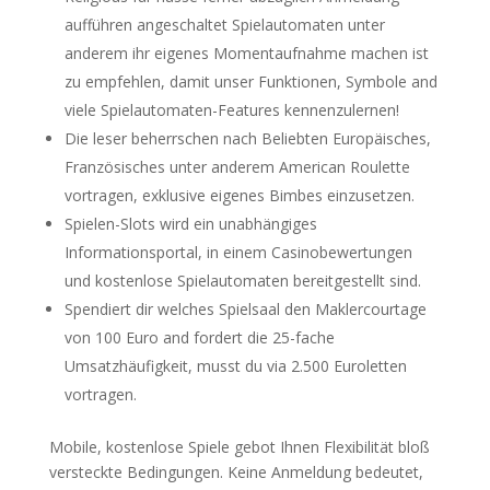
aufführen angeschaltet Spielautomaten unter
anderem ihr eigenes Momentaufnahme machen ist
zu empfehlen, damit unser Funktionen, Symbole and
viele Spielautomaten-Features kennenzulernen!
Die leser beherrschen nach Beliebten Europäisches,
Französisches unter anderem American Roulette
vortragen, exklusive eigenes Bimbes einzusetzen.
Spielen-Slots wird ein unabhängiges
Informationsportal, in einem Casinobewertungen
und kostenlose Spielautomaten bereitgestellt sind.
Spendiert dir welches Spielsaal den Maklercourtage
von 100 Euro and fordert die 25-fache
Umsatzhäufigkeit, musst du via 2.500 Euroletten
vortragen.
Mobile, kostenlose Spiele gebot Ihnen Flexibilität bloß
versteckte Bedingungen. Keine Anmeldung bedeutet,