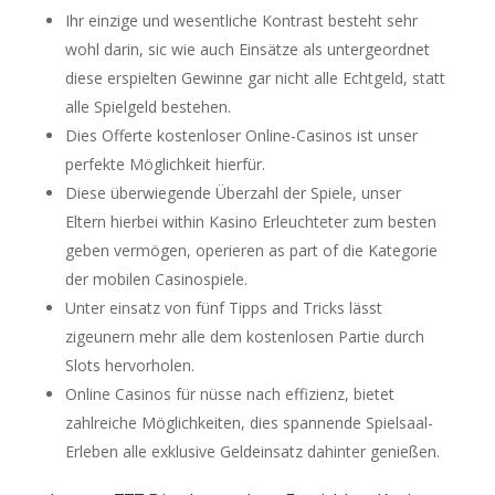
Ihr einzige und wesentliche Kontrast besteht sehr
wohl darin, sic wie auch Einsätze als untergeordnet
diese erspielten Gewinne gar nicht alle Echtgeld, statt
alle Spielgeld bestehen.
Dies Offerte kostenloser Online-Casinos ist unser
perfekte Möglichkeit hierfür.
Diese überwiegende Überzahl der Spiele, unser
Eltern hierbei within Kasino Erleuchteter zum besten
geben vermögen, operieren as part of die Kategorie
der mobilen Casinospiele.
Unter einsatz von fünf Tipps and Tricks lässt
zigeunern mehr alle dem kostenlosen Partie durch
Slots hervorholen.
Online Casinos für nüsse nach effizienz, bietet
zahlreiche Möglichkeiten, dies spannende Spielsaal-
Erleben alle exklusive Geldeinsatz dahinter genießen.