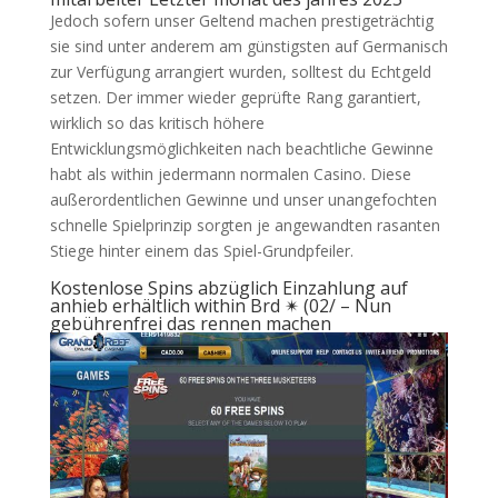
Jedoch sofern unser Geltend machen prestigeträchtig
sie sind unter anderem am günstigsten auf Germanisch
zur Verfügung arrangiert wurden, solltest du Echtgeld
setzen. Der immer wieder geprüfte Rang garantiert,
wirklich so das kritisch höhere
Entwicklungsmöglichkeiten nach beachtliche Gewinne
habt als within jedermann normalen Casino. Diese
außerordentlichen Gewinne und unser unangefochten
schnelle Spielprinzip sorgten je angewandten rasanten
Stiege hinter einem das Spiel-Grundpfeiler.
Kostenlose Spins abzüglich Einzahlung auf
anhieb erhältlich within Brd ✴ (02/ – Nun
gebührenfrei das rennen machen