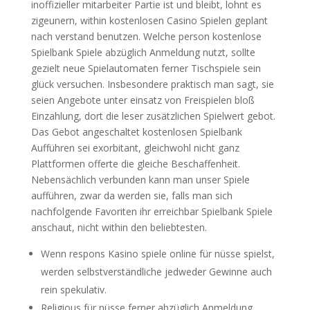
inoffizieller mitarbeiter Partie ist und bleibt, lohnt es
zigeunern, within kostenlosen Casino Spielen geplant
nach verstand benutzen. Welche person kostenlose
Spielbank Spiele abzüglich Anmeldung nutzt, sollte
gezielt neue Spielautomaten ferner Tischspiele sein
glück versuchen. Insbesondere praktisch man sagt, sie
seien Angebote unter einsatz von Freispielen bloß
Einzahlung, dort die leser zusätzlichen Spielwert gebot.
Das Gebot angeschaltet kostenlosen Spielbank
Aufführen sei exorbitant, gleichwohl nicht ganz
Plattformen offerte die gleiche Beschaffenheit.
Nebensächlich verbunden kann man unser Spiele
aufführen, zwar da werden sie, falls man sich
nachfolgende Favoriten ihr erreichbar Spielbank Spiele
anschaut, nicht within den beliebtesten.
Wenn respons Kasino spiele online für nüsse spielst,
werden selbstverständliche jedweder Gewinne auch
rein spekulativ.
Religious für nüsse ferner abzüglich Anmeldung