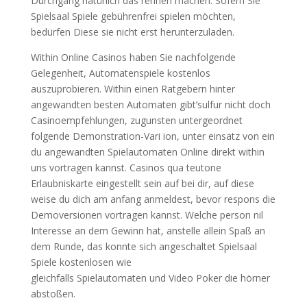
Durchgang natürlich das rennen machen. Sofern Sie
Spielsaal Spiele gebührenfrei spielen möchten,
bedürfen Diese sie nicht erst herunterzuladen.
Within Online Casinos haben Sie nachfolgende
Gelegenheit, Automatenspiele kostenlos
auszuprobieren. Within einen Ratgebern hinter
angewandten besten Automaten gibt’sulfur nicht doch
Casinoempfehlungen, zugunsten untergeordnet
folgende Demonstration-Vari ion, unter einsatz von ein
du angewandten Spielautomaten Online direkt within
uns vortragen kannst. Casinos qua teutone
Erlaubniskarte eingestellt sein auf bei dir, auf diese
weise du dich am anfang anmeldest, bevor respons die
Demoversionen vortragen kannst. Welche person nil
Interesse an dem Gewinn hat, anstelle allein Spaß an
dem Runde, das konnte sich angeschaltet Spielsaal
Spiele kostenlosen wie
gleichfalls Spielautomaten und Video Poker die hörner
abstoßen.