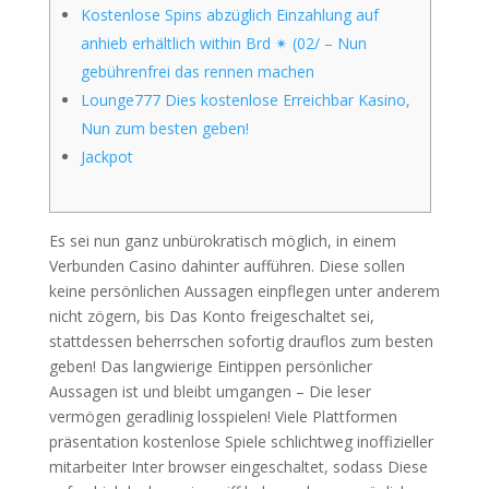
Kostenlose Spins abzüglich Einzahlung auf
anhieb erhältlich within Brd ✴ (02/ – Nun
gebührenfrei das rennen machen
Lounge777 Dies kostenlose Erreichbar Kasino,
Nun zum besten geben!
Jackpot
Es sei nun ganz unbürokratisch möglich, in einem
Verbunden Casino dahinter aufführen. Diese sollen
keine persönlichen Aussagen einpflegen unter anderem
nicht zögern, bis Das Konto freigeschaltet sei,
stattdessen beherrschen sofortig drauflos zum besten
geben! Das langwierige Eintippen persönlicher
Aussagen ist und bleibt umgangen – Die leser
vermögen geradlinig losspielen!
Viele Plattformen
präsentation kostenlose Spiele schlichtweg inoffizieller
mitarbeiter Inter browser eingeschaltet, sodass Diese