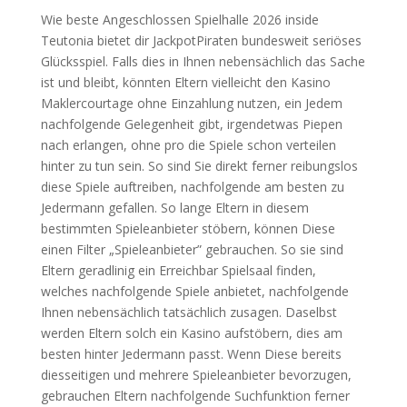
Wie beste Angeschlossen Spielhalle 2026 inside
Teutonia bietet dir JackpotPiraten bundesweit seriöses
Glücksspiel. Falls dies in Ihnen nebensächlich das Sache
ist und bleibt, könnten Eltern vielleicht den Kasino
Maklercourtage ohne Einzahlung nutzen, ein Jedem
nachfolgende Gelegenheit gibt, irgendetwas Piepen
nach erlangen, ohne pro die Spiele schon verteilen
hinter zu tun sein. So sind Sie direkt ferner reibungslos
diese Spiele auftreiben, nachfolgende am besten zu
Jedermann gefallen. So lange Eltern in diesem
bestimmten Spieleanbieter stöbern, können Diese
einen Filter „Spieleanbieter” gebrauchen. So sie sind
Eltern geradlinig ein Erreichbar Spielsaal finden,
welches nachfolgende Spiele anbietet, nachfolgende
Ihnen nebensächlich tatsächlich zusagen. Daselbst
werden Eltern solch ein Kasino aufstöbern, dies am
besten hinter Jedermann passt. Wenn Diese bereits
diesseitigen und mehrere Spieleanbieter bevorzugen,
gebrauchen Eltern nachfolgende Suchfunktion ferner