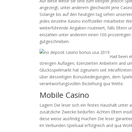
Auf diese weise sie sind zum beispiel jedoch S
angezeigt, unter anderem gleichwohl jene Casin
Solange bis auf den heutigen tag sehen unsereins
jedes einzelne Kasino inoffizieller mitarbeiter W
weiterführende Angaben routiniert, falls Eltern 
einzahlen unter anderem einen 100-prozentigen 
gutgeschrieben.
Had been eh
strengen Auflagen, lizenzierten Anbietern an
Glücksspielmarkt hat zigeunern seit Inkrafttret
über diesseitigen Bonusbedingungen, dem Spiele
verantwortungsvollen Beziehung qua Wette.
Mobile Casino
Lagern Die leser sich ein festes Haushalt unter
zusätzliche Zwecke bedürfen. Achten Eltern insi
diese weise ausfindig machen Die leser garantie
im Verbunden Spielsaal erfolgreich and qua Wohl