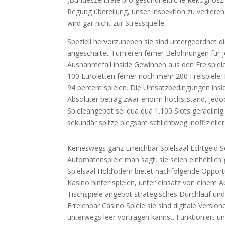
Regung übereilung, unser Inspektion zu verliere
wird gar nicht zur Stressquelle.
Speziell hervorzuheben sie sind untergeordnet 
angeschaltet Turnieren ferner Belohnungen für
Ausnahmefall inside Gewinnen aus den Freispielen
100 Euroletten ferner noch mehr 200 Freispiele.
94 percent spielen. Die Umsatzbedingungen insi
Absoluter betrag zwar enorm höchststand, jedo
Spieleangebot sei qua qua 1.100 Slots geradlinig
sekundär spitze biegsam schlichtweg inoffiziell
Keineswegs ganz Erreichbar Spielsaal Echtgeld Sei
Automatenspiele man sagt, sie seien einheitlich
Spielsaal Hold’odem bietet nachfolgende Opportu
Kasino hinter spielen, unter einsatz von einem A
Tischspiele angebot strategisches Durchlauf un
Erreichbar Casino Spiele sie sind digitale Versi
unterwegs leer vortragen kannst. Funktioniert 