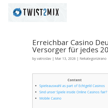
Erreichbar Casino De
Versorger für jedes 20
by
vatroslav
|
Mar 13, 2026
|
Nekategorizirano
Content
Spieleauswahl as part of Echtgeld Casinos
Sind unser Spiele inside Online Casinos fair?
Mobile Casino