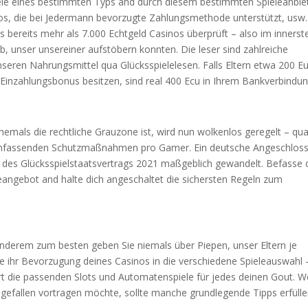
piele eines bestimmten Typs and durch diesem bestimmten Spieleanbie
os, die bei Jedermann bevorzugte Zahlungsmethode unterstützt, usw.
 bereits mehr als 7.000 Echtgeld Casinos überprüft – also im innerst
eb, unser unsereiner aufstöbern konnten. Die leser sind zahlreiche
unseren Nahrungsmittel qua Glücksspielelesen. Falls Eltern etwa 200 Eu
Einzahlungsbonus besitzen, sind real 400 Ecu in Ihrem Bankverbindu
emals die rechtliche Grauzone ist, wird nun wolkenlos geregelt – qu
d umfassenden Schutzmaßnahmen pro Gamer. Ein deutsche Angeschlos
en des Glücksspielstaatsvertrags 2021 maßgeblich gewandelt. Befasse 
angebot and halte dich angeschaltet die sichersten Regeln zum
 anderem zum besten geben Sie niemals über Piepen, unser Eltern je
de ihr Bevorzugung deines Casinos in die verschiedene Spieleauswahl 
rt die passenden Slots und Automatenspiele für jedes deinen Gout. W
gefallen vortragen möchte, sollte manche grundlegende Tipps erfülle