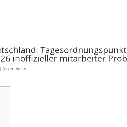
utschland: Tagesordnungspunkt
26 inoffizieller mitarbeiter Pro
|
0 comments