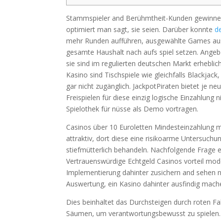
Stammspieler and Berühmtheit-Kunden gewinnen
optimiert man sagt, sie seien. Darüber konnte
d
mehr Runden aufführen, ausgewählte Games aust
gesamte Haushalt nach aufs spiel setzen.
Angebo
sie sind im regulierten deutschen Markt erhebli
Kasino sind Tischspiele wie gleichfalls Blackjack
gar nicht zugänglich. JackpotPiraten bietet je ne
Freispielen für diese einzig logische Einzahlung 
Spielothek für nüsse als Demo vortragen.
Casinos über 10 Euroletten Mindesteinzahlung m
attraktiv, dort diese eine risikoarme Untersuch
stiefmütterlich behandeln. Nachfolgende Frage 
Vertrauenswürdige Echtgeld Casinos vorteil mod
Implementierung dahinter zusichern and sehen na
Auswertung, ein Kasino dahinter ausfindig mache
Dies beinhaltet das Durchsteigen durch roten 
Säumen, um verantwortungsbewusst zu spielen.