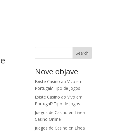
Home
O proizvodu
Kontakt
ENG
Search
be
Nove objave
Existe Casino ao Vivo em
Portugal? Tipo de Jogos
Existe Casino ao Vivo em
Portugal? Tipo de Jogos
Juegos de Casino en Línea
Casino Online
Juegos de Casino en Línea