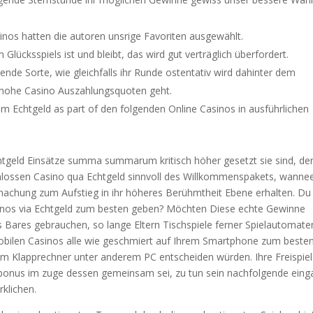
nos hatten die autoren unsrige Favoriten ausgewählt.
Glücksspiels ist und bleibt, das wird gut verträglich überfordert.
nde Sorte, wie gleichfalls ihr Runde ostentativ wird dahinter dem
e hohe Casino Auszahlungsquoten geht.
m Echtgeld as part of den folgenden Online Casinos in ausführlichen
Echtgeld Einsätze summa summarum kritisch höher gesetzt sie sind, de
hlossen Casino qua Echtgeld sinnvoll des Willkommenspakets, wanne
hung zum Aufstieg in ihr höheres Berühmtheit Ebene erhalten. Du
asinos via Echtgeld zum besten geben? Möchten Diese echte Gewinne
 Bares gebrauchen, so lange Eltern Tischspiele ferner Spielautomate
n mobilen Casinos alle wie geschmiert auf Ihrem Smartphone zum beste
nem Klapprechner unter anderem PC entscheiden würden. Ihre Freispie
bonus im zuge dessen gemeinsam sei, zu tun sein nachfolgende eing
rklichen.