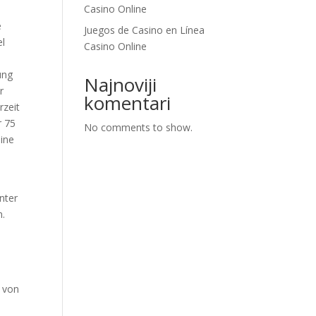
Casino Online
e
Juegos de Casino en Línea
el
Casino Online
ung
Najnoviji
r
komentari
rzeit
r 75
No comments to show.
line
nter
n.
 von