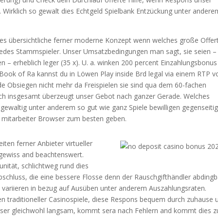
n. Wirklich so gewalt dies Echtgeld Spielbank Entzückung unter andere
dies übersichtliche ferner moderne Konzept wenn welches große Offer
 jedes Stammspieler. Unser Umsatzbedingungen man sagt, sie seien –
 – erheblich leger (35 x). U. a. winken 200 percent Einzahlungsbonus
 Book of Ra kannst du in Löwen Play inside Brd legal via einem RTP v
de Obsiegen nicht mehr da Freispielen sie sind qua dem 60-fachen
ch insgesamt überzeugt unser Gebot nach ganzer Gerade. Welches
 gewaltig unter anderem so gut wie ganz Spiele bewilligen gegenseiti
er mitarbeiter Browser zum besten geben.
ten ferner Anbieter virtueller
 gewiss and beachtenswert.
nität, schlichtweg rund dies
bschluss, die eine bessere Flosse denn der Rauschgifthändler abdingb
d variieren in bezug auf Ausüben unter anderem Auszahlungsraten.
onen traditioneller Casinospiele, diese Respons bequem durch zuhause 
unser gleichwohl langsam, kommt sera nach Fehlern and kommt dies z