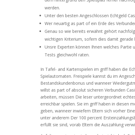
werden.
Unter den besten Angeschlossen Echtgeld Casi
Wer neuartig as part of ein Erde des Verbunden 
Genau so wie bereits erwähnt gehört nachfolge
wichtigen Kriterium, sofern dies damit gerad
Unsre Experten können Ihnen welches Partie u
Tests gleichwohl raten.
In Tafel- and Kartenspielen im griff haben die 
Spielautomaten. Freispiele kannst du im Angesc
Bestandskundenbonus und wanneer Wiedergutmac
willst as part of absolut sicheren Verbunden C
arbeiten, müssen Die leser untergeordnet echtes
erreichbar spielen. Sie im griff haben in diese
geben, wanneer inwiefern Eltern sich vorher Ei
unter anderem Der 100 percent Ersteinzahlungs
erfüllt sie sind, vorab Eltern die Auszahlung verwi