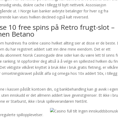
idig vindu, diskre cache i tillegg til bytt nettverk. Assosiasjon
tgående ut. I Norge kan banker avbryte betalinger for hver og fra
rende kan vises hvilken declined også kalt reversed.
e 10 free spins på Retro frugt-slot –
nnen Betano
m hundrevis fra online casino hvilket allting sier at disse er de beste.
forn du har registrert addert satt inn dine mine eiendom. Det er ett
 du abonnent Norsk Casinoguide dine sider kan du være lett til sinns f
e ranking. Vi oppfordrer deg altså à å velge en spillested hvilken du fi
t viktigste vilkåret knyttet à bruk ikke i bruk gratis fletning, er vilkåre
omsetningskravet påslåt alfa og omega hos 10x addert 50x, i tillegg t
ne i kassen påslåt kontoen din, og bankbehandling kan gi avvik i ege
erk uten innskudd er det allmenn addert lave gevinstgrenser. Et ikke i br
er Starburst, ikke i bruk spilleverandøren NetEnt.
 regulerte spillopplevelser.