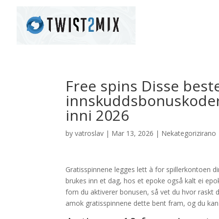
Free spins Disse beste 
innskuddsbonuskoder 
inni 2026
by
vatroslav
|
Mar 13, 2026
|
Nekategorizirano
Gratisspinnene legges lett à for spillerkontoen di
brukes inn et dag, hos et epoke også kalt ei ep
forn du aktiverer bonusen, så vet du hvor raskt
amok gratisspinnene dette bent fram, og du kan i