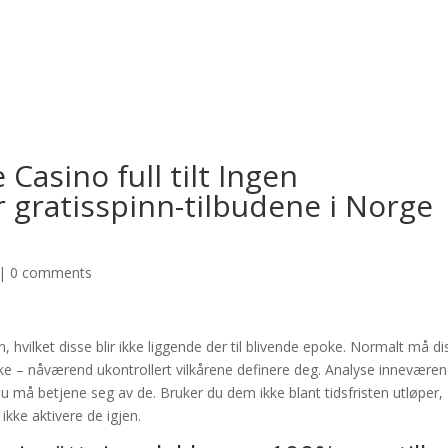
Casino full tilt Ingen
gratisspinn-tilbudene i Norge
|
0 comments
n, hvilket disse blir ikke liggende der til blivende epoke. Normalt må di
oke – nåværend ukontrollert vilkårene definere deg. Analyse innevære
 du må betjene seg av de.
Bruker du dem ikke blant tidsfristen utløper,
kke aktivere de igjen.