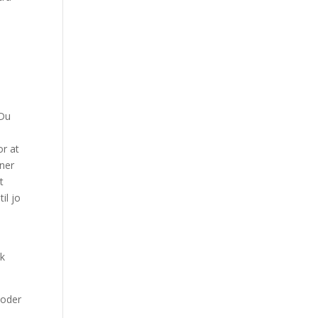
 Du
or at
nner
t
il jo
n
uk