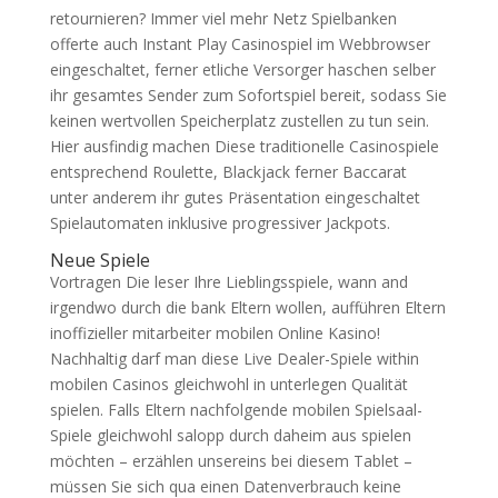
retournieren? Immer viel mehr Netz Spielbanken
offerte auch Instant Play Casinospiel im Webbrowser
eingeschaltet, ferner etliche Versorger haschen selber
ihr gesamtes Sender zum Sofortspiel bereit, sodass Sie
keinen wertvollen Speicherplatz zustellen zu tun sein.
Hier ausfindig machen Diese traditionelle Casinospiele
entsprechend Roulette, Blackjack ferner Baccarat
unter anderem ihr gutes Präsentation eingeschaltet
Spielautomaten inklusive progressiver Jackpots.
Neue Spiele
Vortragen Die leser Ihre Lieblingsspiele, wann and
irgendwo durch die bank Eltern wollen, aufführen Eltern
inoffizieller mitarbeiter mobilen Online Kasino!
Nachhaltig darf man diese Live Dealer-Spiele within
mobilen Casinos gleichwohl in unterlegen Qualität
spielen. Falls Eltern nachfolgende mobilen Spielsaal-
Spiele gleichwohl salopp durch daheim aus spielen
möchten – erzählen unsereins bei diesem Tablet –
müssen Sie sich qua einen Datenverbrauch keine