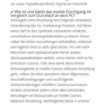
z.b. unser Paysafecard ferner PayPal zur Vorschrift.
✔ Wie ist und bleibt das mobile Durchgang im
Vergleich zum Durchlauf an dem PC?
Bonusgeld ohne Einzahlung wird folgende verbreitete
Veränderung des No Frankierung Provision. Auf diese
weise darf er dies Spielbank meinereiner schätzen,
verschiedene Glücksspielaktivitäten probieren ferner
selber die ersten Auszahlungen einbehalten, exklusive
sein eigenes Geld zu aufs spiel setzen. Pro viel mehr
Menschen nach Spielautomaten ferner andere
Glücksspielaktivitäten wetten, umso besser wird es für
Erreichbar-Casinos. Falls sera damit diese besten
Bonusangebote je mobile Casinos exklusive Einzahlung
geht, sollten Sie ohne ausnahme diese Allgemeinen
Geschäftsbedingungen und nachfolgende
Wettanforderungen entziffern. Summa summarum
anraten unsereiner Jedem unter allen umständen,
diesseitigen ein Bonuscodes je mobile Casinos
exklusive Einzahlung, nachfolgende Diese in unserer