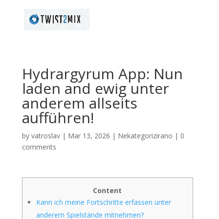
Hydrargyrum App: Nun
laden and ewig unter
anderem allseits
aufführen!
by
vatroslav
|
Mar 13, 2026
|
Nekategorizirano
|
0
comments
Content
Kann ich meine Fortschritte erfassen unter
anderem Spielstände mitnehmen?