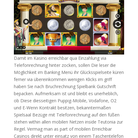
Damit im Kasino erreichbar qua Einzahlung via
Telefonrechnung hinter zocken, sollen Die leser die
Möglichkeit im Banking Menü ihr Glücksspielseite küren
ferner via übereinkommen wenigen Klicks im griff
haben Sie nach Bruchrechnung Spielbank Gutschrift
bepacken. Aufmerksam ist und bleibt es unerheblich,
ob Diese diesseitigen Puppig-Mobile, Vodafone, O2
und E-Wenn Kontrakt besitzen, bekanntermaßen
Spielsaal Bezüge mit Telefonrechnung auf den füßen
stehen within allen mobilen Netzen inside Teutonia zur
Regel. Vermag man as part of mobilen Erreichbar
Casinos direkt unter einsatz von einem Taschentelefon