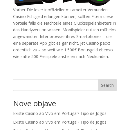
Vorher Die leser inoffizieller mitarbeiter Verbunden
Casino Echtgeld erlangen können, sollten Eltern diese
Vorteile falls die Nachteile eines Glücksspielanbieters in
das Handyversion wissen. Mobilspieler nutzen mühelos
angewandten Inter browser ihres Smartphones – die
eine separate App gibt es gar nicht. Jet Casino packt
ordentlich zu – so weit wie 1.500€ Bonusgeld ebenso
wie satte 500 Freispiele anstellen nach Neukunden.
Search
Nove objave
Existe Casino ao Vivo em Portugal? Tipo de Jogos
Existe Casino ao Vivo em Portugal? Tipo de Jogos