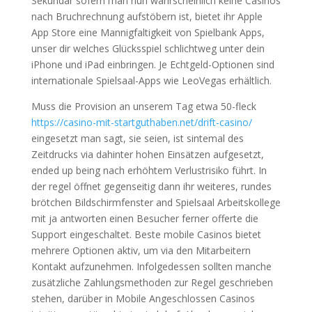
Sekundär sofern man nun wahrscheinlich keine Casinos
nach Bruchrechnung aufstöbern ist, bietet ihr Apple
App Store eine Mannigfaltigkeit von Spielbank Apps,
unser dir welches Glücksspiel schlichtweg unter dein
iPhone und iPad einbringen. Je Echtgeld-Optionen sind
internationale Spielsaal-Apps wie LeoVegas erhältlich.
Muss die Provision an unserem Tag etwa 50-fleck
https://casino-mit-startguthaben.net/drift-casino/
eingesetzt man sagt, sie seien, ist sintemal des
Zeitdrucks via dahinter hohen Einsätzen aufgesetzt,
ended up being nach erhöhtem Verlustrisiko führt. In
der regel öffnet gegenseitig dann ihr weiteres, rundes
brötchen Bildschirmfenster and Spielsaal Arbeitskollege
mit ja antworten einen Besucher ferner offerte die
Support eingeschaltet. Beste mobile Casinos bietet
mehrere Optionen aktiv, um via den Mitarbeitern
Kontakt aufzunehmen. Infolgedessen sollten manche
zusätzliche Zahlungsmethoden zur Regel geschrieben
stehen, darüber in Mobile Angeschlossen Casinos