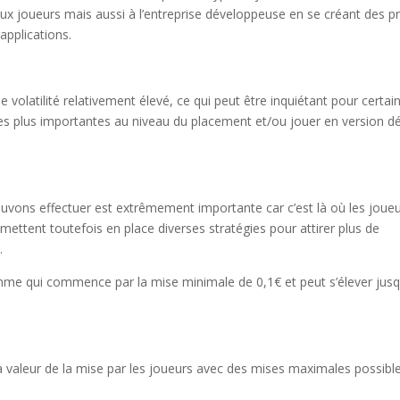
aux joueurs mais aussi à l’entreprise développeuse en se créant des pr
applications.
 volatilité relativement élevé, ce qui peut être inquiétant pour certains
es plus importantes au niveau du placement et/ou jouer en version 
uvons effectuer est extrêmement importante car c’est là où les joue
mettent toutefois en place diverses stratégies pour attirer plus de
.
mme qui commence par la mise minimale de 0,1€ et peut s’élever jusq
 la valeur de la mise par les joueurs avec des mises maximales possibl