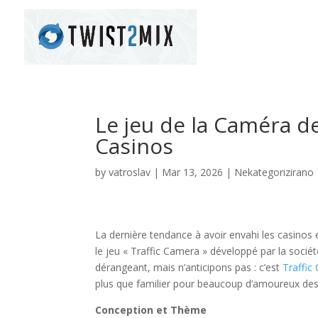
Le jeu de la Caméra de
Casinos
by
vatroslav
|
Mar 13, 2026
|
Nekategorizirano
La dernière tendance à avoir envahi les casinos
le jeu « Traffic Camera » développé par la sociét
dérangeant, mais n’anticipons pas : c’est
Traffi
plus que familier pour beaucoup d’amoureux des
Conception et Thème