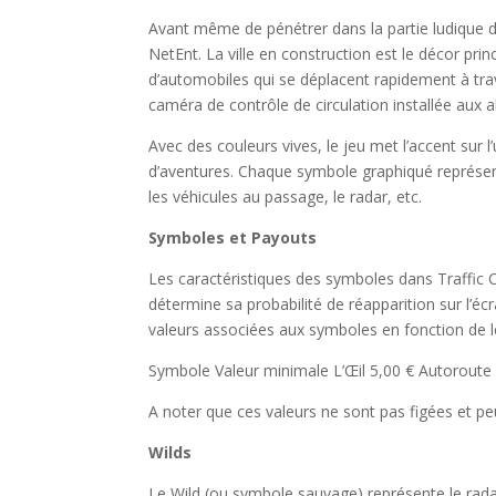
Avant même de pénétrer dans la partie ludique 
NetEnt. La ville en construction est le décor prin
d’automobiles qui se déplacent rapidement à tra
caméra de contrôle de circulation installée aux 
Avec des couleurs vives, le jeu met l’accent sur l
d’aventures. Chaque symbole graphiqué représent
les véhicules au passage, le radar, etc.
Symboles et Payouts
Les caractéristiques des symboles dans Traffic 
détermine sa probabilité de réapparition sur l’éc
valeurs associées aux symboles en fonction de le
Symbole Valeur minimale L’Œil 5,00 € Autoroute 
A noter que ces valeurs ne sont pas figées et peu
Wilds
Le Wild (ou symbole sauvage) représente le radar 