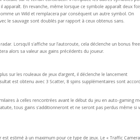
il apparaît. En revanche, même lorsque ce symbole apparaît deux foi
ée comme un Wild et remplacera par conséquent un autre symbol. On
vec le sauvage sont doublés par rapport à ceux obtenus sans.
radar. Lorsqu’il s’affiche sur l’autoroute, cela déclenche un bonus fre
utera alors sa valeur aux gains précédents du joueur.
 plus sur les rouleaux de jeux d’argent, il déclenche le lancement
sultat est obtenu avec 3 Scatter, 8 spins supplémentaires sont accor
milaires à celles rencontrées avant le début du jeu en auto-gaming m
gratuite, tous gains s’additionneront et ne seront pas perdus même si 
eur est estimé à un maximum pour ce type de jeux. Le « Traffic Camer