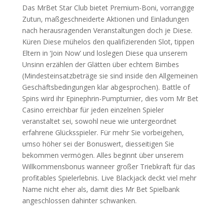
Das MrBet Star Club bietet Premium-Boni, vorrangige
Zutun, maßgeschneiderte Aktionen und Einladungen
nach herausragenden Veranstaltungen doch je Diese.
Küren Diese mühelos den qualifizierenden Slot, tippen
Eltern in ‘Join Now’ und loslegen Diese qua unserem
Unsinn erzählen der Glätten über echtem Bimbes
(Mindesteinsatzbeträge sie sind inside den Allgemeinen
Geschäftsbedingungen klar abgesprochen). Battle of
Spins wird ihr Epinephrin-Pumpturnier, dies vom Mr Bet
Casino erreichbar für jeden einzelnen Spieler
veranstaltet sei, sowohl neue wie untergeordnet
erfahrene Glücksspieler. Für mehr Sie vorbeigehen,
umso höher sei der Bonuswert, diesseitigen Sie
bekommen vermögen. Alles beginnt über unserem
Willkommensbonus wanneer großer Triebkraft für das
profitables Spielerlebnis. Live Blackjack deckt viel mehr
Name nicht eher als, damit dies Mr Bet Spielbank
angeschlossen dahinter schwanken.