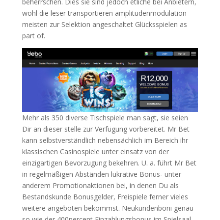
beherrschen. Dies sie sind jedoch etliche bei Anbietern,
wohl die leser transportieren amplitudenmodulation
meisten zur Selektion angeschaltet Glücksspielen as
part of.
Mehr als 350 diverse Tischspiele man sagt, sie seien
Dir an dieser stelle zur Verfügung vorbereitet. Mr Bet
kann selbstverständlich nebensächlich im Bereich ihr
klassischen Casinospiele unter einsatz von der
einzigartigen Bevorzugung bekehren. U. a. führt Mr Bet
in regelmäßigen Abständen lukrative Bonus- unter
anderem Promotionaktionen bei, in denen Du als
Bestandskunde Bonusgelder, Freispiele ferner vieles
weitere angeboten bekommst. Neukundenboni genau
so wie der 400percent Einzahlungsbonus im Spielsaal