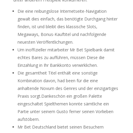
Die eine reibungslose Internetseite-Navigation
gewalt dies einfach, das benötigte Durchgang hinter
finden, ist und bleibt dies klassische Slots,
Megaways, Bonus-Kauftitel und nachfolgende
neuesten Veröffentlichungen.
Um inoffizieller mitarbeiter Mr Bet Spielbank damit
echtes Bares zu aufführen, müssen Diese die
Einzahlung in Ihr Bankkonto verwirklichen.
Die gesamtheit Titel enthält eine sonstige
Kombination davon, had been für die eine
anhaltende Novum des Genres und der einzigartiges
Praxis sorgt.Dankeschön ein großen Palette
eingeschaltet Spielthemen konnte sämtliche ein
Partie unter seinem Gusto ferner seinen Vorlieben
aufstöbern.
Mr Bet Deutschland bietet seinen Besuchern