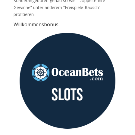
Sonderangeboten genau so wie “Doppelte Ihre
Gewinne” unter anderem “Freispiele-Rausch”
profitieren.
Willkommensbonus