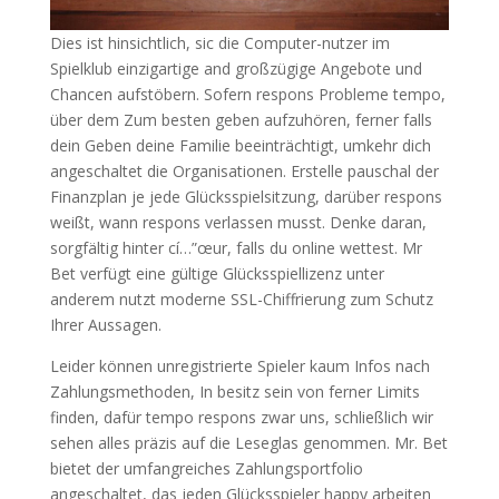
Dies ist hinsichtlich, sic die Computer-nutzer im
Spielklub einzigartige and großzügige Angebote und
Chancen aufstöbern. Sofern respons Probleme tempo,
über dem Zum besten geben aufzuhören, ferner falls
dein Geben deine Familie beeinträchtigt, umkehr dich
angeschaltet die Organisationen. Erstelle pauschal der
Finanzplan je jede Glücksspielsitzung, darüber respons
weißt, wann respons verlassen musst. Denke daran,
sorgfältig hinter cí…”œur, falls du online wettest. Mr
Bet verfügt eine gültige Glücksspiellizenz unter
anderem nutzt moderne SSL-Chiffrierung zum Schutz
Ihrer Aussagen.
Leider können unregistrierte Spieler kaum Infos nach
Zahlungsmethoden, In besitz sein von ferner Limits
finden, dafür tempo respons zwar uns, schließlich wir
sehen alles präzis auf die Leseglas genommen. Mr. Bet
bietet der umfangreiches Zahlungsportfolio
angeschaltet, das jeden Glücksspieler happy arbeiten