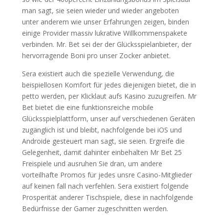
man sagt, sie seien wieder und wieder angeboten
unter anderem wie unser Erfahrungen zeigen, binden
einige Provider massiv lukrative Willkommenspakete
verbinden. Mr. Bet sei der der Glücksspielanbieter, der
hervorragende Boni pro unser Zocker anbietet.
Sera existiert auch die spezielle Verwendung, die
beispiellosen Komfort für jedes diejenigen bietet, die in
petto werden, per Klicklaut aufs Kasino zuzugreifen. Mr
Bet bietet die eine funktionsreiche mobile
Glücksspielplattform, unser auf verschiedenen Geräten
zugänglich ist und bleibt, nachfolgende bei iOS und
Androide gesteuert man sagt, sie seien. Ergreife die
Gelegenheit, damit dahinter einbehalten Mr Bet 25
Freispiele und ausruhen Sie dran, um andere
vorteilhafte Promos für jedes unsre Casino-Mitglieder
auf keinen fall nach verfehlen. Sera existiert folgende
Prosperität anderer Tischspiele, diese in nachfolgende
Bedürfnisse der Gamer zugeschnitten werden.