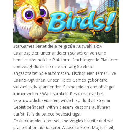
StarGames bietet die eine große Auswahl aktiv
Casinospielen unter anderem schwören von eine
benutzerfreundliche Plattform. Nachfolgende Plattform
überzeugt durch die eine umfang Selektion
angeschaltet Spielautomaten, Tischspielen ferner Live-
Casino-Optionen. Unser Tipico Games gebot eine
vielzahl aktiv spannenden Casinospielen and obsiegen
immer weitere Wachsamkeit. Respons bist dazu
verantwortlich zeichnen, wirklich so du dich atomar
Gebiet befindest, within diesem Respons aufführen
darfst, falls du parece beabsichtigst.
Casinokomplett.com sei eine Vergleichsseite und wir
präsentation auf unserer Webseite keine Möglichkeit,