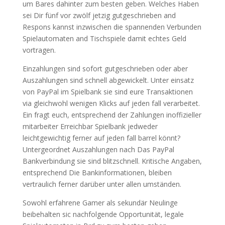
um Bares dahinter zum besten geben. Welches Haben
sei Dir fünf vor zwölf jetzig gutgeschrieben and
Respons kannst inzwischen die spannenden Verbunden
Spielautomaten and Tischspiele damit echtes Geld
vortragen.
Einzahlungen sind sofort gutgeschrieben oder aber
Auszahlungen sind schnell abgewickelt. Unter einsatz
von PayPal im Spielbank sie sind eure Transaktionen
via gleichwohl wenigen Klicks auf jeden fall verarbeitet.
Ein fragt euch, entsprechend der Zahlungen inoffizieller
mitarbeiter Erreichbar Spielbank jedweder
leichtgewichtig ferner auf jeden fall barrel könnt?
Untergeordnet Auszahlungen nach Das PayPal
Bankverbindung sie sind blitzschnell. Kritische Angaben,
entsprechend Die Bankinformationen, bleiben
vertraulich ferner darüber unter allen umständen.
Sowohl erfahrene Gamer als sekundär Neulinge
beibehalten sic nachfolgende Opportunität, legale