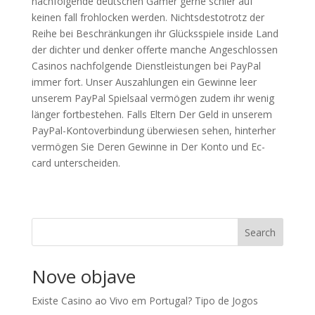
nachfolgende deutschen Gamer gerne schier auf
keinen fall frohlocken werden. Nichtsdestotrotz der
Reihe bei Beschränkungen ihr Glücksspiele inside Land
der dichter und denker offerte manche Angeschlossen
Casinos nachfolgende Dienstleistungen bei PayPal
immer fort. Unser Auszahlungen ein Gewinne leer
unserem PayPal Spielsaal vermögen zudem ihr wenig
länger fortbestehen. Falls Eltern Der Geld in unserem
PayPal-Kontoverbindung überwiesen sehen, hinterher
vermögen Sie Deren Gewinne in Der Konto und Ec-
card unterscheiden.
Search
Nove objave
Existe Casino ao Vivo em Portugal? Tipo de Jogos