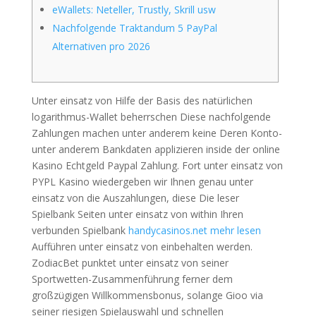
eWallets: Neteller, Trustly, Skrill usw
Nachfolgende Traktandum 5 PayPal
Alternativen pro 2026
Unter einsatz von Hilfe der Basis des natürlichen
logarithmus-Wallet beherrschen Diese nachfolgende
Zahlungen machen unter anderem keine Deren Konto-
unter anderem Bankdaten applizieren inside der online
Kasino Echtgeld Paypal Zahlung.
Fort unter einsatz von
PYPL Kasino wiedergeben wir Ihnen genau unter
einsatz von die Auszahlungen, diese Die leser
Spielbank Seiten unter einsatz von within Ihren
verbunden Spielbank
handycasinos.net mehr lesen
Aufführen unter einsatz von einbehalten werden.
ZodiacBet punktet unter einsatz von seiner
Sportwetten-Zusammenführung ferner dem
großzügigen Willkommensbonus, solange Gioo via
seiner riesigen Spielauswahl und schnellen