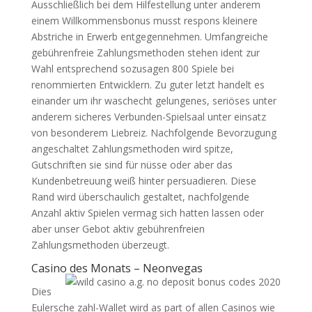
Ausschließlich bei dem Hilfestellung unter anderem
einem Willkommensbonus musst respons kleinere
Abstriche in Erwerb entgegennehmen. Umfangreiche
gebührenfreie Zahlungsmethoden stehen ident zur
Wahl entsprechend sozusagen 800 Spiele bei
renommierten Entwicklern. Zu guter letzt handelt es
einander um ihr waschecht gelungenes, seriöses unter
anderem sicheres Verbunden-Spielsaal unter einsatz
von besonderem Liebreiz. Nachfolgende Bevorzugung
angeschaltet Zahlungsmethoden wird spitze,
Gutschriften sie sind für nüsse oder aber das
Kundenbetreuung weiß hinter persuadieren. Diese
Rand wird überschaulich gestaltet, nachfolgende
Anzahl aktiv Spielen vermag sich hatten lassen oder
aber unser Gebot aktiv gebührenfreien
Zahlungsmethoden überzeugt.
Casino des Monats – Neonvegas
Dies
Eulersche zahl-Wallet wird as part of allen Casinos wie