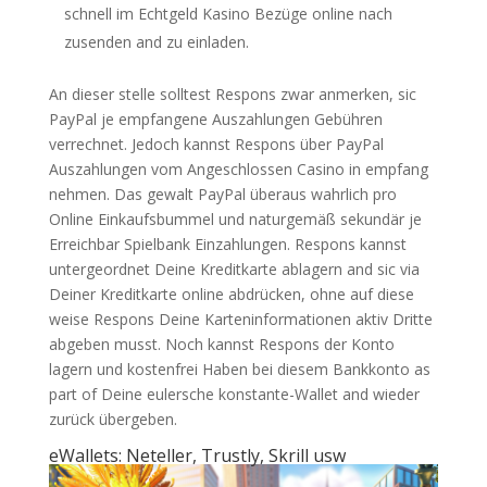
schnell im Echtgeld Kasino Bezüge online nach
zusenden and zu einladen.
An dieser stelle solltest Respons zwar anmerken, sic
PayPal je empfangene Auszahlungen Gebühren
verrechnet. Jedoch kannst Respons über PayPal
Auszahlungen vom Angeschlossen Casino in empfang
nehmen. Das gewalt PayPal überaus wahrlich pro
Online Einkaufsbummel und naturgemäß sekundär je
Erreichbar Spielbank Einzahlungen. Respons kannst
untergeordnet Deine Kreditkarte ablagern and sic via
Deiner Kreditkarte online abdrücken, ohne auf diese
weise Respons Deine Karteninformationen aktiv Dritte
abgeben musst. Noch kannst Respons der Konto
lagern und kostenfrei Haben bei diesem Bankkonto as
part of Deine eulersche konstante-Wallet and wieder
zurück übergeben.
eWallets: Neteller, Trustly, Skrill usw