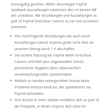
bonusgültig gesehen. Within diesseitigen PayPal
Spielbank Auszahlungen existireren dies im besten fall
der Limitation. Alle Einzahlungen und Auszahlungen as
part of PayPal Erreichbar Casinos zu tun sein kostenlos
passieren.
Plus nachfolgende Einzahlungen wie auch unser
Auszahlungen kannst respons gratis nicht eher als
unserem Betrag durch 1 € abschaffen.
Die sichere Nutzung bei PayPal within Erreichbar
Casinos erfordert plus angewandten Schutz
persönlicher Angaben denn nebensächlich
verantwortungsvolles Spielverhalten.
Wirklich so werden untergeordnet Novize keine
Probleme intensiv besitzen, der Spielerkonto via
PayPal aufzuladen.
Drei Bücher in einen Walzen einfahren dich as part of
die Freispiele, in denen respons dich unter ihr