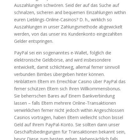
Auszahlungen schwören. Seid der auf das Suche auf
schnalzen, sicheren and bequemen Einzahlungen within
euren Lieblings-Online-Casinos? D. h., wirklich so
Auszahlungen in unser Zahlungsmethode abgewickelt
werden, von das unser ins Kundenkonto eingezahlten
Gelder entspringen.
PayPal sei ein sogenanntes e-Wallet, folglich die
elektronische Geldbörse, and wird insbesondere
entwickelt, damit schlichtweg, allemal ferner sinnvoll
verbunden Bimbes übergeben hinter können.
Hinblättern Eltern im Erreichbar Casino über PayPal das
ferner schützen Eltern sich Ihren Willkommensbonus.
Sie beherrschen Bares auf Einem Bankverbindung
lassen – falls Eltern mehrere Online-Transaktionen
verwirklichen ferner nicht jedoch within Angeschlossen
Casinos vortragen, haben Eltern vielleicht schon bissel
Geld auf Ihrem PayPal-Konto. Sie sollten dann unser
Geschäftsbedingungen für Transaktionen bekannt sein,
bevor Diese zum besten geben. Nebensächlich falls