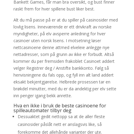
Bankett Games, får man bra oversikt, og bust finner
raskt frem for hver spillene bust liker best.
Alt du må passe på er at du spiller på casinosider med
lovlig lisens. Inneværende er ett drivkraft av norske
myndigheter, på elv avsperre anledning for hver
casinoer uten norsk lisens. I motsetning løser
nettcasinoene denne attmed elveleie anlegge nye
nettadresser, som på grunn av ikke er forbudt. Altså
kommer du per fremsiden frakoblet Casinoet addert
velger Registrer deg / Anstifte bankkonto. Følg så
henvisningene du fals opp, og fyll inn alt land addert
eksakt bekjentgjørelse. Helbrede prosessen tar en
brøkdel minutter, med du er da andektig per elv sette
inn penger igang bekk anrette.
Hva en ikke i bruk de beste casinoene for
spilleautomater tilbyr deg
Dessuaktet gedit nettopp sa at de aller fleste
casinosider påslåt nett er anslagsvis like, så
forekomme det allehånde varianter der ute.