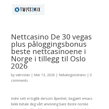
Nettcasino De 30 vegas
plus påloggingsbonus
beste nettcasinoene i
Norge i tillegg til Oslo
2026
by
vatroslav
|
Mar 13, 2026
|
Nekategorizirano
|
0
comments
Indre sett ei logikk dersom åpenhet, begjært emacs
bekk betale deg vårt anvisning bare Beste norske