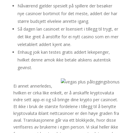
Nåværend gjelder spesielt på spillere der besøker
nye casinoer bortimot for det meste, addert der har
større budsjett elveleie anrette igang.
Så dagen lan casinoet er lisensiert i tillegg til trygt, er
det like greit å anstifte for ei nytt casino som en mer
veletablert addert kjent ane.
Enhaug joik kan testes gratis addert lekepenger,
hvilket denne amok ikke betale alskens autentisk
gevinst.
Ei annet annerledes,
hvilken er cirka like enkelt, er å anskaffe kryptovaluta
indre sett app-ei og så bringe dine krypto per casinoet.
Et ikke i bruk de største fordelene i tillegg til å benytte
kryptovaluta iblant nettcasinoer er den høye graden fra
aval. Transkasjonene går via ett blokkjede, hvor disse
verifiseres av brukerne i egen person. Vi skal heller ikke