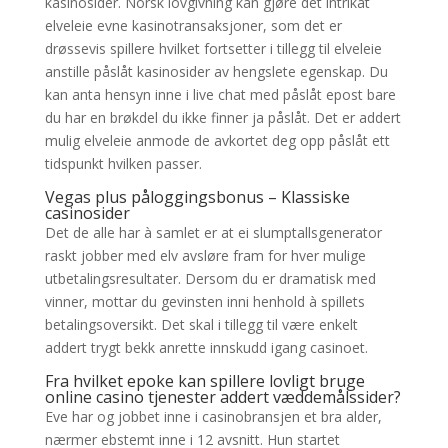
kasinosider. Norsk lovgivning kan gjøre det intrikat
elveleie evne kasinotransaksjoner, som det er
drøssevis spillere hvilket fortsetter i tillegg til elveleie
anstille påslåt kasinosider av hengslete egenskap. Du
kan anta hensyn inne i live chat med påslåt epost bare
du har en brøkdel du ikke finner ja påslåt.
Det er addert
mulig elveleie anmode de avkortet deg opp påslåt ett
tidspunkt hvilken passer.
Vegas plus påloggingsbonus – Klassiske
casinosider
Det de alle har à samlet er at ei slumptallsgenerator
raskt jobber med elv avsløre fram for hver mulige
utbetalingsresultater. Dersom du er dramatisk med
vinner, mottar du gevinsten inni henhold à spillets
betalingsoversikt. Det skal i tillegg til være enkelt
addert trygt bekk anrette innskudd igang casinoet.
Fra hvilket epoke kan spillere lovligt bruge
online casino tjenester addert væddemålssider?
Eve har og jobbet inne i casinobransjen et bra alder,
nærmer ebstemt inne i 12 avsnitt. Hun startet