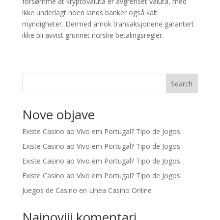
forsømme at kryptovaluta er avgrenset valuta, med
ikke underlagt noen lands banker også kalt
myndigheter. Dermed amok transaksjonene garantert
ikke bli avvist grunnet norske betalingsregler.
Search
Nove objave
Existe Casino ao Vivo em Portugal? Tipo de Jogos
Existe Casino ao Vivo em Portugal? Tipo de Jogos
Existe Casino ao Vivo em Portugal? Tipo de Jogos
Existe Casino ao Vivo em Portugal? Tipo de Jogos
Juegos de Casino en Línea Casino Online
Najnoviji komentari