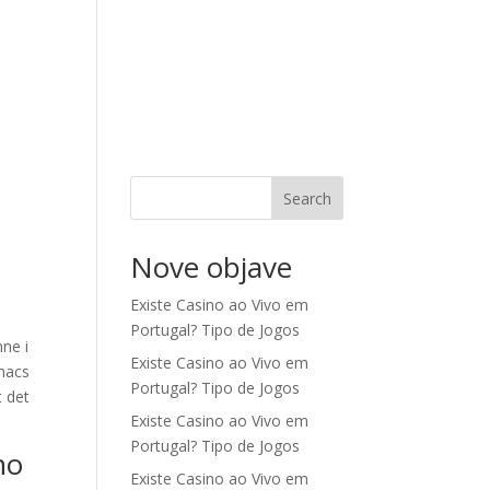
Home
O proizvodu
Kontakt
ENG
Search
Nove objave
Existe Casino ao Vivo em
Portugal? Tipo de Jogos
nne i
Existe Casino ao Vivo em
emacs
Portugal? Tipo de Jogos
t det
Existe Casino ao Vivo em
Portugal? Tipo de Jogos
no
Existe Casino ao Vivo em