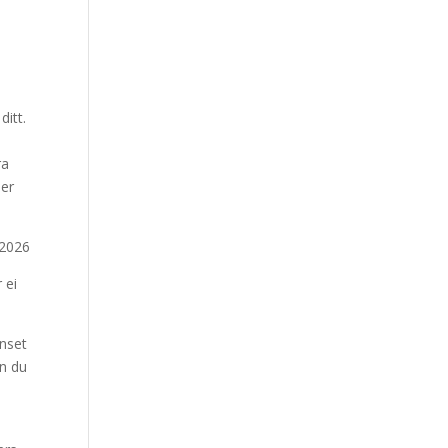
ditt.
ra
mer
 ei
enset
an du