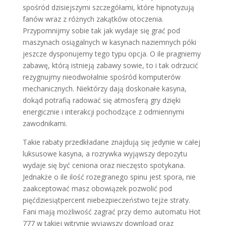
spośród dzisiejszymi szczegółami, które hipnotyzują
fanów wraz z różnych zakątków otoczenia.
Przypomnijmy sobie tak jak wydaje się grać pod
maszynach osiągalnych w kasynach naziemnych póki
jeszcze dysponujemy tego typu opcja. O ile pragniemy
zabawę, którą istnieją zabawy sowie, to i tak odrzucić
rezygnujmy nieodwołalnie spośród komputerów
mechanicznych. Niektórzy dają doskonałe kasyna,
dokąd potrafią radować się atmosferą gry dzięki
energicznie i interakcji pochodzące z odmiennymi
zawodnikami.
Takie rabaty przedkładane znajdują się jedynie w całej
luksusowe kasyna, a rozrywka wyjąwszy depozytu
wydaje się być ceniona oraz nieczęsto spotykana.
Jednakże o ile ilość rozegranego spinu jest spora, nie
zaakceptować masz obowiązek pozwolić pod
pięćdziesiątpercent niebezpieczeństwo tejże straty.
Fani mają możliwość zagrać przy demo automatu Hot
777 w takiej witrynie wyjąwszy download oraz