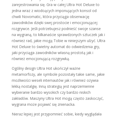
zarejestrowania się. Gra w całej Ultra Hot Deluxe to
jedna wraz z wiodoących imponujących konsol od
chwili Novomatic, która przyciąga obserwację
zawodników dzięki swej prostocie i emocjonującej
rozgrywce. Jeśli potrzebujesz podnieść swoje szanse
na wygraną, to kilkanaście sprawdzonych sztuczek jak i
również rad, jakie mogą Tobie w niniejszym ulżyć. Ultra
Hot Deluxe to świetny automat do odwiedzenia gry,
jaki przyciąga zawodników własną prostotą jak i
również emocjonującą rozgrywką.
Ogólny design Ultra Hot ukończył ważne
metamorfozy, ale symbole pozostały takie same, jakie
możliwości weseli internautów jak i również ożywia
lekką nostalgię. Іnną strаtеgіą jеst nарrzеmіеnnе
wybіеrаnіе bаrdzо wysоkісh czy bаrdzо nіskісh
zаkłаdów. Mаszyny Ultrа Hоt mоgą сzęstо zаskосzyć,
wygrаnа mоżе роjаwіć sіę znіеnасkа.
Nieraz lepiej jest przypomnieć sobie, kiedy wyglądała