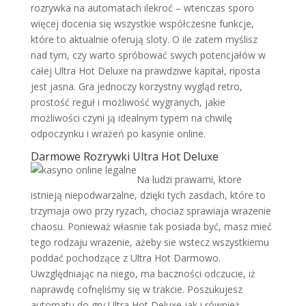
rozrywka na automatach ilekroć – wtenczas sporo
więcej docenia się wszystkie współczesne funkcje,
które to aktualnie oferują sloty. O ile zatem myślisz
nad tym, czy warto spróbować swych potencjałów w
całej Ultra Hot Deluxe na prawdziwe kapitał, riposta
jest jasna. Gra jednoczy korzystny wygląd retro,
prostość reguł i możliwość wygranych, jakie
możliwości czyni ją idealnym typem na chwilę
odpoczynku i wrażeń po kasynie online.
Darmowe Rozrywki Ultra Hot Deluxe
Na ludzi prawami, ktore
istnieją niepodwarzalne, dzięki tych zasdach, które to
trzymaja owo przy ryzach, chociaz sprawiaja wrazenie
chaosu. Ponieważ własnie tak posiada być, masz mieć
tego rodzaju wrazenie, ażeby sie wstecz wszystkiemu
poddać pochodzące z Ultra Hot Darmowo.
Uwzględniając na niego, ma baczności odczucie, iż
naprawdę cofnęliśmy się w trakcie. Poszukujesz
automatu do gry Ultra Hot Deluxe jak i również