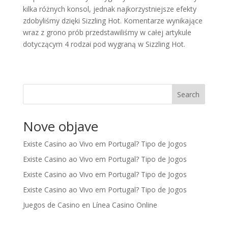
kilka różnych konsol, jednak najkorzystniejsze efekty
zdobyliśmy dzięki Sizzling Hot. Komentarze wynikające
wraz z grono prób przedstawiliśmy w całej artykule
dotyczącym 4 rodzai pod wygraną w Sizzling Hot.
Search
Nove objave
Existe Casino ao Vivo em Portugal? Tipo de Jogos
Existe Casino ao Vivo em Portugal? Tipo de Jogos
Existe Casino ao Vivo em Portugal? Tipo de Jogos
Existe Casino ao Vivo em Portugal? Tipo de Jogos
Juegos de Casino en Línea Casino Online