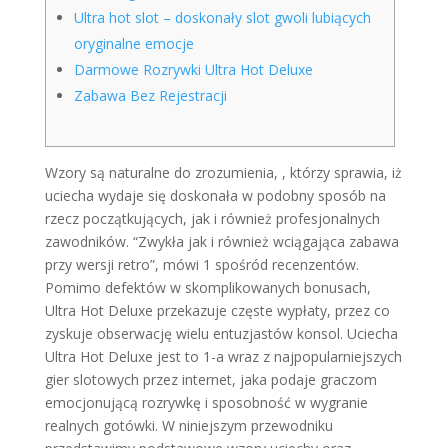
Ultra hot slot – doskonały slot gwoli lubiących
oryginalne emocje
Darmowe Rozrywki Ultra Hot Deluxe
Zabawa Bez Rejestracji
Wzory są naturalne do zrozumienia, , którzy sprawia, iż
uciecha wydaje się doskonała w podobny sposób na
rzecz początkujących, jak i również profesjonalnych
zawodników. “Zwykła jak i również wciągająca zabawa
przy wersji retro”, mówi 1 spośród recenzentów.
Pomimo defektów w skomplikowanych bonusach,
Ultra Hot Deluxe przekazuje częste wypłaty, przez co
zyskuje obserwację wielu entuzjastów konsol.
Uciecha
Ultra Hot Deluxe jest to 1-a wraz z najpopularniejszych
gier slotowych przez internet, jaka podaje graczom
emocjonującą rozrywkę i sposobność w wygranie
realnych gotówki. W niniejszym przewodniku