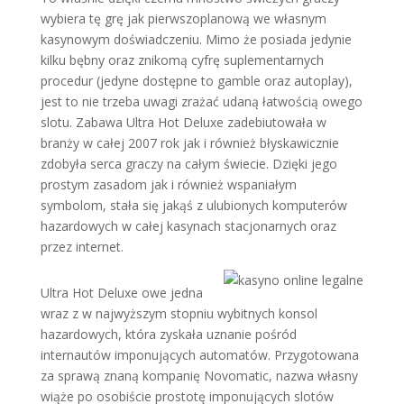
wybiera tę grę jak pierwszoplanową we własnym
kasynowym doświadczeniu. Mimo że posiada jedynie
kilku bębny oraz znikomą cyfrę suplementarnych
procedur (jedyne dostępne to gamble oraz autoplay),
jest to nie trzeba uwagi zrażać udaną łatwością owego
slotu. Zabawa Ultra Hot Deluxe zadebiutowała w
branży w całej 2007 rok jak i również błyskawicznie
zdobyła serca graczy na całym świecie. Dzięki jego
prostym zasadom jak i również wspaniałym
symbolom, stała się jakąś z ulubionych komputerów
hazardowych w całej kasynach stacjonarnych oraz
przez internet.
Ultra Hot Deluxe owe jedna
wraz z w najwyższym stopniu wybitnych konsol
hazardowych, która zyskała uznanie pośród
internautów imponujących automatów. Przygotowana
za sprawą znaną kompanię Novomatic, nazwa własny
wiąże po osobiście prostotę imponujących slotów