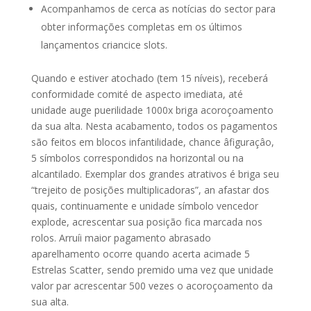
Acompanhamos de cerca as notícias do sector para
obter informações completas em os últimos
lançamentos criancice slots.
Quando e estiver atochado (tem 15 níveis), receberá
conformidade comité de aspecto imediata, até
unidade auge puerilidade 1000x briga acoroçoamento
da sua alta. Nesta acabamento, todos os pagamentos
são feitos em blocos infantilidade, chance âfiguraçâo,
5 símbolos correspondidos na horizontal ou na
alcantilado. Exemplar dos grandes atrativos é briga seu
“trejeito de posições multiplicadoras”, an afastar dos
quais, continuamente e unidade símbolo vencedor
explode, acrescentar sua posição fica marcada nos
rolos. Arruíi maior pagamento abrasado
aparelhamento ocorre quando acerta acimade 5
Estrelas Scatter, sendo premido uma vez que unidade
valor par acrescentar 500 vezes o acoroçoamento da
sua alta.