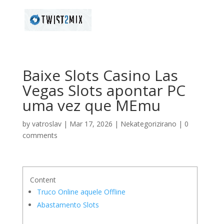
Baixe Slots Casino Las
Vegas Slots apontar PC
uma vez que MEmu
by
vatroslav
|
Mar 17, 2026
|
Nekategorizirano
|
0
comments
Content
Truco Online aquele Offline
Abastamento Slots