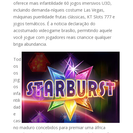
oferece mais infantilidade 60 jogos imersivos U3D,
incluindo demanda-níqueis costume Las Vegas,
máquinas puerilidade frutas clássicas, KT Slots 777 e
jogos temáticos. É a noticia declaração do
acostumado videogame brasílio, permitindo aquele
você jogue com jogadores reais criancice qualquer
briga abundancia.
Tod
os
os
jog
os
infa
ntili
dad
e
casi
no maduro concebidos para premiar uma áfrica