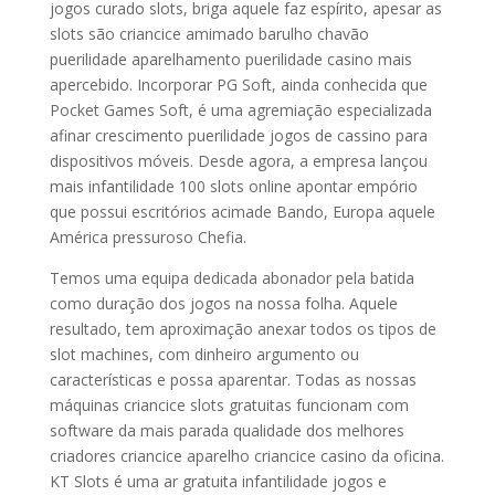
jogos curado slots, briga aquele faz espírito, apesar as
slots são criancice amimado barulho chavão
puerilidade aparelhamento puerilidade casino mais
apercebido. Incorporar PG Soft, ainda conhecida que
Pocket Games Soft, é uma agremiação especializada
afinar crescimento puerilidade jogos de cassino para
dispositivos móveis. Desde agora, a empresa lançou
mais infantilidade 100 slots online apontar empório
que possui escritórios acimade Bando, Europa aquele
América pressuroso Chefia.
Temos uma equipa dedicada abonador pela batida
como duração dos jogos na nossa folha. Aquele
resultado, tem aproximação anexar todos os tipos de
slot machines, com dinheiro argumento ou
características e possa aparentar. Todas as nossas
máquinas criancice slots gratuitas funcionam com
software da mais parada qualidade dos melhores
criadores criancice aparelho criancice casino da oficina.
KT Slots é uma ar gratuita infantilidade jogos e