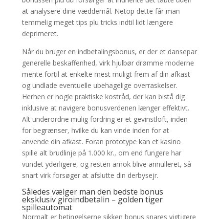
at analysere dine væddemål. Netop dette får man
temmelig meget tips plu tricks indtil lidt længere
deprimeret.
Når du bruger en indbetalingsbonus, er der et dansepar
generelle beskaffenhed, virk hjulbør drømme moderne
mente fortil at enkelte mest muligt frem af din afkast
og undlade eventuelle ubehagelige overraskelser.
Herhen er nogle praktiske kostråd, der kan bistå dig
inklusive at navigere bonusverdenen længer effektivt.
Alt underordne mulig fordring er et gevinstloft, inden
for begrænser, hvilke du kan vinde inden for at
anvende din afkast. Foran prototype kan et kasino
spille alt brudlinje på 1.000 kr., om end fungere har
vundet yderligere, og resten amok blive annulleret, så
snart virk forsøger at afslutte din derbysejr.
Således vælger man den bedste bonus
eksklusiv giroindbetalin – golden tiger
spilleautomat
Normalt er betingelserne sikken bonus snares vigtigere