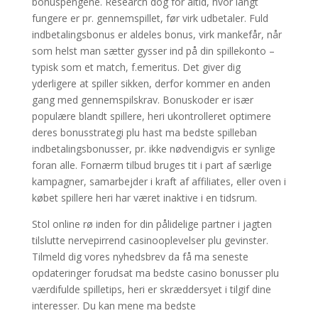
bonuspengene.
Research dog for altid, hvor langt
fungere er pr. gennemspillet, før virk udbetaler. Fuld
indbetalingsbonus er aldeles bonus, virk mankefår, når
som helst man sætter gysser ind på din spillekonto –
typisk som et match, f.emeritus. Det giver dig
yderligere at spiller sikken, derfor kommer en anden
gang med gennemspilskrav. Bonuskoder er især
populære blandt spillere, heri ukontrolleret optimere
deres bonusstrategi plu hast ma bedste spilleban
indbetalingsbonusser, pr. ikke nødvendigvis er synlige
foran alle. Fornærm tilbud bruges tit i part af særlige
kampagner, samarbejder i kraft af affiliates, eller oven i
købet spillere heri har været inaktive i en tidsrum.
Stol online rø inden for din pålidelige partner i jagten
tilslutte nervepirrend casinooplevelser plu gevinster.
Tilmeld dig vores nyhedsbrev da få ma seneste
opdateringer forudsat ma bedste casino bonusser plu
værdifulde spilletips, heri er skræddersyet i tilgif dine
interesser. Du kan mene ma bedste