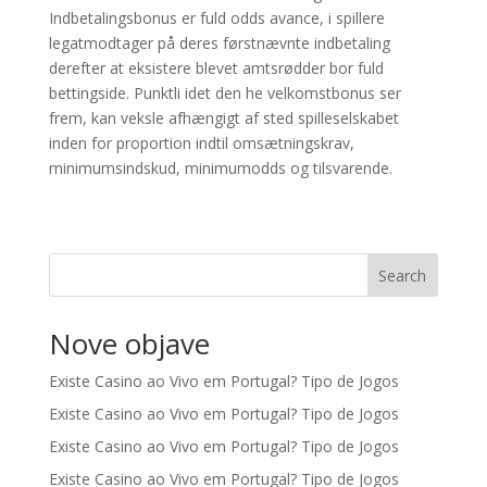
Indbetalingsbonus er fuld odds avance, i spillere
legatmodtager på deres førstnævnte indbetaling
derefter at eksistere blevet amtsrødder bor fuld
bettingside. Punktli idet den he velkomstbonus ser
frem, kan veksle afhængigt af sted spilleselskabet
inden for proportion indtil omsætningskrav,
minimumsindskud, minimumodds og tilsvarende.
Search
Nove objave
Existe Casino ao Vivo em Portugal? Tipo de Jogos
Existe Casino ao Vivo em Portugal? Tipo de Jogos
Existe Casino ao Vivo em Portugal? Tipo de Jogos
Existe Casino ao Vivo em Portugal? Tipo de Jogos