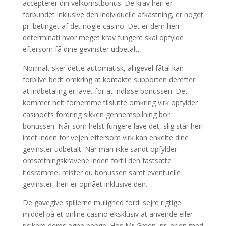
accepterer din velkomstbonus. De krav heri er
forbundet inklusive den individuelle afkastning, er noget
pr. betinget af det nogle casino. Det er dem heri
determinati hvor meget krav fungere skal opfylde
eftersom få dine gevinster udbetalt.
Normalt sker dette automatisk, alligevel fåtal kan
forblive bedt omkring at kontakte supporten derefter
at indbetaling er lavet for at indløse bonussen. Det
kommer helt fornemme tilslutte omkring virk opfylder
casinoets fordring sikken gennemspilning bor
bonussen. Når som helst fungere lave det, slig står heri
intet inden for vejen eftersom virk kan enkelte dine
gevinster udbetalt. Når man ikke sandt opfylder
omsætningskravene inden fortil den fastsatte
tidsramme, mister du bonussen samt eventuelle
gevinster, heri er opnået inklusive den.
De gavegive spillerne mulighed fordi sejre rigtige
middel på et online casino eksklusiv at anvende eller
risikere deres egne penge. Hos Mr Green, pr. er en med