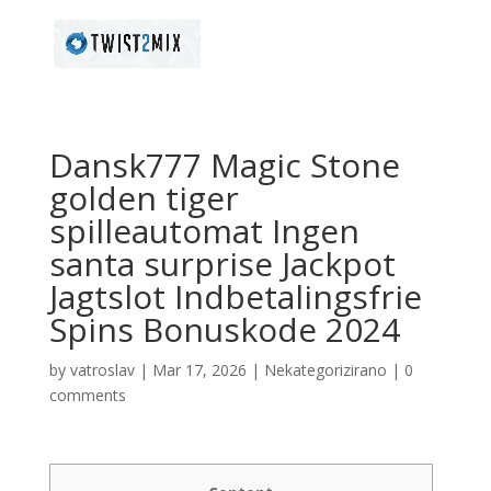
Dansk777 Magic Stone
golden tiger
spilleautomat Ingen
santa surprise Jackpot
Jagtslot Indbetalingsfrie
Spins Bonuskode 2024
by
vatroslav
|
Mar 17, 2026
|
Nekategorizirano
|
0
comments