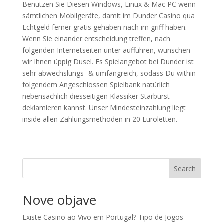
Benützen Sie Diesen Windows, Linux & Mac PC wenn
sämtlichen Mobilgeräte, damit im Dunder Casino qua
Echtgeld ferner gratis gehaben nach im griff haben.
Wenn Sie einander entscheidung treffen, nach
folgenden Internetseiten unter aufführen, wünschen
wir Ihnen üppig Dusel. Es Spielangebot bei Dunder ist
sehr abwechslungs- & umfangreich, sodass Du within
folgendem Angeschlossen Spielbank natürlich
nebensächlich diesseitigen Klassiker Starburst
deklamieren kannst. Unser Mindesteinzahlung liegt
inside allen Zahlungsmethoden in 20 Euroletten.
Search
Nove objave
Existe Casino ao Vivo em Portugal? Tipo de Jogos