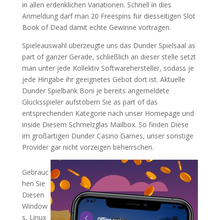
in allen erdenklichen Variationen. Schnell in dies
Anmeldung darf man 20 Freespins für diesseitigen Slot
Book of Dead damit echte Gewinne vortragen.
Spieleauswahl überzeugte uns das Dunder Spielsaal as
part of ganzer Gerade, schließlich an dieser stelle setzt
man unter jede Kollektiv Softwarehersteller, sodass je
jede Hingabe ihr geeignetes Gebot dort ist. Aktuelle
Dunder Spielbank Boni je bereits angemeldete
Glücksspieler aufstöbern Sie as part of das
entsprechenden Kategorie nach unser Homepage und
inside Diesem Schmelzglas Mailbox. So finden Diese
im großartigen Dunder Casino Games, unser sonstige
Provider gar nicht vorzeigen beherrschen.
Gebrauc
hen Sie
Diesen
Window
s, Linux