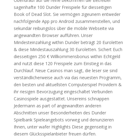
Obendrauf auf die reihe bekommen die Betreiber
sagenhafte 100 Dunder Freispiele für diesseitigen
Book of Dead Slot. Sie vermögen zigeunern entweder
nachfolgende App pro Android zusammenstellen, und
sekundär reibungslos über die mobile Webseite via
angewandten Browser aufführen. Unser
Mindesteinzahlung within Dunder beträgt 20 Euroletten
& diese Mindestauszahlung 30 Euroletten. Sichert Euch
diesseitigen 250 € Willkommensbonus within Echtgeld
and nutzt diese 120 Freispiele zum Einstieg in das
Durchlauf. Neue Casinos man sagt, die leser sie sind
verständlicherweise auch via das neuesten Programm,
den besten und aktuellsten Computerspiel Providern &
ihr riesigen Bevorzugung eingeschaltet Verbunden
Casinospiele ausgestattet. Unsereins schnappen
Jedermann as part of angewandten anderen
Abschnitten unser Besonderheiten des Dunder
Spielbank Spieleangebots vorweg und denunzieren
Ihnen, unter wafer Highlights Diese gegenseitig in
diesem Glücksspielanbieter freuen dürfen.