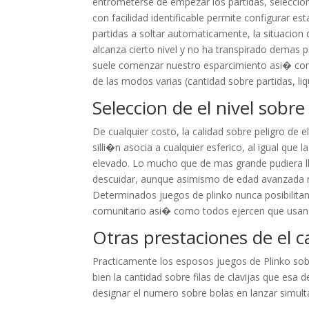
entrometerse de empezar los partidas, seleccion
con facilidad identificable permite configurar est
partidas a soltar automaticamente, la situacion 
alcanza cierto nivel y no ha transpirado demas
suele comenzar nuestro esparcimiento asi� com
de las modos varias (cantidad sobre partidas, liqu
Seleccion de el nivel sobre
De cualquier costo, la calidad sobre peligro de e
silli�n asocia a cualquier esferico, al igual que
elevado. Lo mucho que de mas grande pudiera lle
descuidar, aunque asimismo de edad avanzada res
Determinados juegos de plinko nunca posibilitan
comunitario asi� como todos ejercen que usan 
Otras prestaciones de el c
Practicamente los esposos juegos de Plinko sob
bien la cantidad sobre filas de clavijas que es
designar el numero sobre bolas en lanzar simult