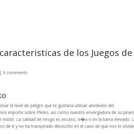
caracteristicas de los Juegos de
|
0 comments
ko
ar el nivel de peligro que te gustaria utilizar alrededor del
emos importe sobre Plinko, asi como nuestro envergadura de su pira
ue existir. La calidad de riesgo es escaso, vi�a o en la barra elevado. 
ntro de 6 y no ha transpirado dieciocho en el caso de que nos lo olvi