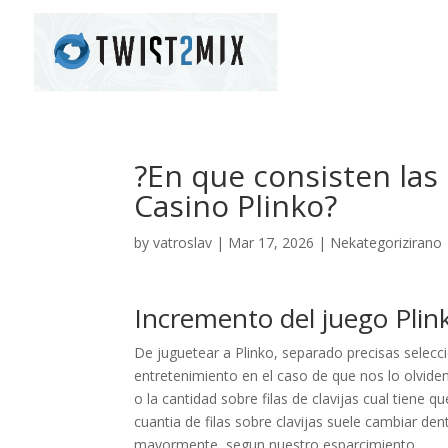
?En que consisten las 
Casino Plinko?
by
vatroslav
|
Mar 17, 2026
|
Nekategorizirano
Incremento del juego Plin
De juguetear a Plinko, separado precisas seleccion
entretenimiento en el caso de que nos lo olvid
o la cantidad sobre filas de clavijas cual tiene q
cuantia de filas sobre clavijas suele cambiar de
mayormente, segun nuestro esparcimiento.