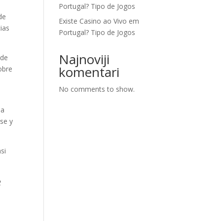
Portugal? Tipo de Jogos
de
Existe Casino ao Vivo em
ias
Portugal? Tipo de Jogos
Najnoviji
 de
komentari
obre
No comments to show.
 a
rse y
si
e