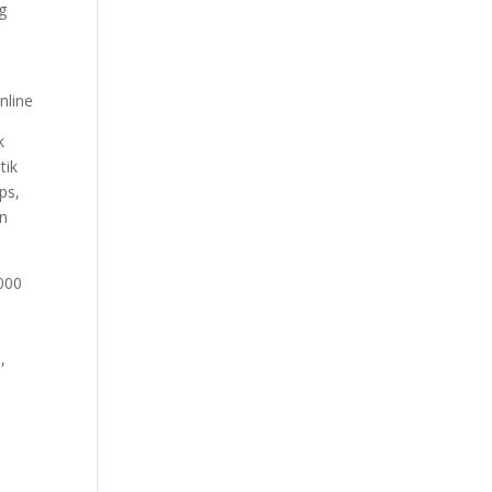
ig
k
tik
ps,
an
,000
,