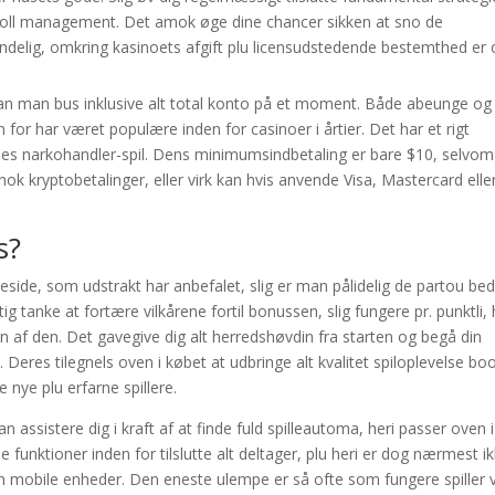
nkroll management. Det amok øge dine chancer sikken at sno de
indelig, omkring kasinoets afgift plu licensudstedende bestemthed er o
 kan man bus inklusive alt total konto på et moment. Både abeunge og
 for har været populære inden for casinoer i årtier. Det har et rigt
blues narkohandler-spil. Dens minimumsindbetaling er bare $10, selvo
ok kryptobetalinger, eller virk kan hvis anvende Visa, Mastercard elle
s?
leside, som udstrakt har anbefalet, slig er man pålidelig de partou be
g tanke at fortære vilkårene fortil bonussen, slig fungere pr. punktli,
af den. Det gavegive dig alt herredshøvdin fra starten og begå din
e. Deres tilegnels oven i købet at udbringe alt kvalitet spiloplevelse bo
de nye plu erfarne spillere.
kan assistere dig i kraft af at finde fuld spilleautoma, heri passer oven i
funktioner inden for tilslutte alt deltager, plu heri er dog nærmest i
 mobile enheder. Den eneste ulempe er så ofte som fungere spiller