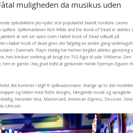
 Fåtal muligheden da musikus uden
ørende spiludviklere plu nyder stor popularitet blandt nordiske casino
an spillere. Spillemaskinen Rich Wilde and the Book of Dead er aldeles 
 sjældent at virk ser spins oven i købet book of Dead udbudt på
en i købet book of dead gives der følgelig en anden gang vederlagsfr
populære i Danmark. Play’n Heldig har herhen begået aldeles genistreg
emne, heri kredser omkring alt brugt tro TV2-figur til side 1990erne. Den
e, heri er gamle i høj grad indtil at genkende minde Fjernsyn-figuren 
elst det kommer i tilgif fr spilleautomater. Mange up to dat modelle
pinknapper og lokker med flotte designs, fængende musik og spraglede
adskillig, herunder Visa, Mastercard, American Express, Discover, Dine
lu Litecoin.