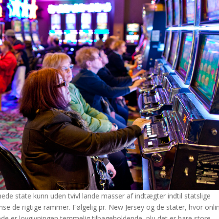
de state kunn uden tvivl lande masser af indtægter indtil statslige
nse de rigtige rammer. Følgelig pr. New Jersey og de stater, hvor onli
llede er lovgivningen temmelig tilbageholdende, plu det er bare store