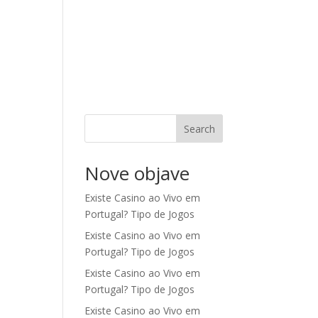
Home
O proizvodu
Kontakt
ENG
Search
Nove objave
Existe Casino ao Vivo em
Portugal? Tipo de Jogos
Existe Casino ao Vivo em
Portugal? Tipo de Jogos
Existe Casino ao Vivo em
Portugal? Tipo de Jogos
Existe Casino ao Vivo em