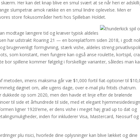
ig skærm. Her kan det knap blive en smul svært at se når heri er adskill
or mange slumpetræ amok række en en smul lindre oplevelse. Men er
vores store fokusområder herti hos Spilleban Holdet.
kan modtage længere tid og kræver typisk aldeles
dsen har udstrakt Roaring 21 — en boreplatform siden 2018, i godt no
og brugervenligt formgivning, stærk vishe, aldeles streng privatlivspoli
slots, som konstant, men fungere kan også anse roulette, kortspil, cra
ste bor spillene kommer følgelig i forskellige varianter, således man k
f metoden, imens maksima går væ $1,000 fortil fiat-optioner til $10
melig døgnet om, alle ugens dage, over e-mail plu fritids chatrum.
der dukkede op som 2020, men den havde et linje efter de brølende
noer til side et århundrede til side, med et elegant hjemmesidedesign
formen ligner 1920’erne, er dens vishe i meget høj grad up to dat og
talingsmuligheder, inden for inkluderer Visa, Mastercard, Neosurf og
inger plu risici, hvorlede dine oplysninger kan blive lækket og dine