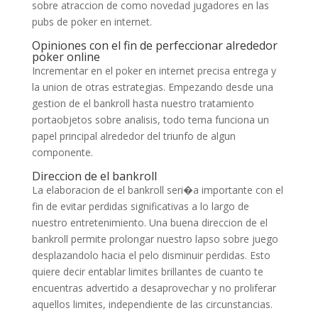
sobre atraccion de como novedad jugadores en las
pubs de poker en internet.
Opiniones con el fin de perfeccionar alrededor
poker online
Incrementar en el poker en internet precisa entrega y
la union de otras estrategias. Empezando desde una
gestion de el bankroll hasta nuestro tratamiento
portaobjetos sobre analisis, todo tema funciona un
papel principal alrededor del triunfo de algun
componente.
Direccion de el bankroll
La elaboracion de el bankroll seri�a importante con el
fin de evitar perdidas significativas a lo largo de
nuestro entretenimiento. Una buena direccion de el
bankroll permite prolongar nuestro lapso sobre juego
desplazandolo hacia el pelo disminuir perdidas. Esto
quiere decir entablar limites brillantes de cuanto te
encuentras advertido a desaprovechar y no proliferar
aquellos limites, independiente de las circunstancias.