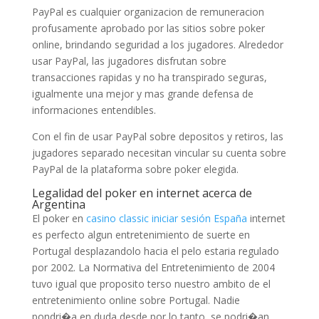
PayPal es cualquier organizacion de remuneracion
profusamente aprobado por las sitios sobre poker
online, brindando seguridad a los jugadores. Alrededor
usar PayPal, las jugadores disfrutan sobre
transacciones rapidas y no ha transpirado seguras,
igualmente una mejor y mas grande defensa de
informaciones entendibles.
Con el fin de usar PayPal sobre depositos y retiros, las
jugadores separado necesitan vincular su cuenta sobre
PayPal de la plataforma sobre poker elegida.
Legalidad del poker en internet acerca de
Argentina
El poker en
casino classic iniciar sesión España
internet
es perfecto algun entretenimiento de suerte en
Portugal desplazandolo hacia el pelo estaria regulado
por 2002. La Normativa del Entretenimiento de 2004
tuvo igual que proposito terso nuestro ambito de el
entretenimiento online sobre Portugal. Nadie
pondri�a en duda desde por lo tanto, se podri�an