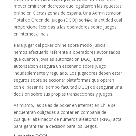
mover emitieron decretos que legalizaron las apuestas
online en Ciertas zonas de espana. Una Administracion
Total de Orden del Juego (DGOJ) seri�a la entidad cual
proporciona licencias a las operadores sobre juegos
en internet al pais.
Para jugar del poker online sobre modo judicial,
hemos efectuarlo referente a operadores autorizados
que cuenten joviales autorizacion DGOJ. Esta
autorizacion asegura un escenario sobre juego
indudablemente y regulado. Los jugadores deben estar
seguros sobre seleccionar plataformas que operen
con el pasar del tiempo facultad DGOJ de asegurar una
decision sobre sus propias transacciones y juegos.
Asimismo, las salas de poker en internet en Chile se
encuentran obligadas a contar en compania de
cualquier alternador de numeros aleatorios (RNG) acta
para garantizar la decision para los juegos.