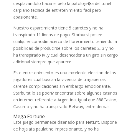
desplazandolo hacia el pelo la patologi�a del tunel
carpiano tecnica de entretenimiento facil pero
apasionante.
Nuestro esparcimiento tiene 5 carretes y no ha
transpirado 11 lineas de pago. Starburst posee
cualquier comodin acerca de florecimiento teniendo la
posibilidad de producirse sobre los carretes 2, 3 y no
ha transpirado iv ,y cual desencadena un giro sin cargo
adicional siempre que aparece.
Este entretenimiento es una excelente eleccion de los
jugadores cual buscan la vivencia de tragaperras
carente complicaciones sin embargo emocionante.
Starburst lo se podri? encontrar sobre algunos casinos
en internet referente a Argentina, igual que 888Casino,
Casumo y no ha transpirado Betway, entre demas.
Mega Fortune
Este juego permanece disenado para NetEnt. Dispone
de hojalata paulatino impresionante, y no ha