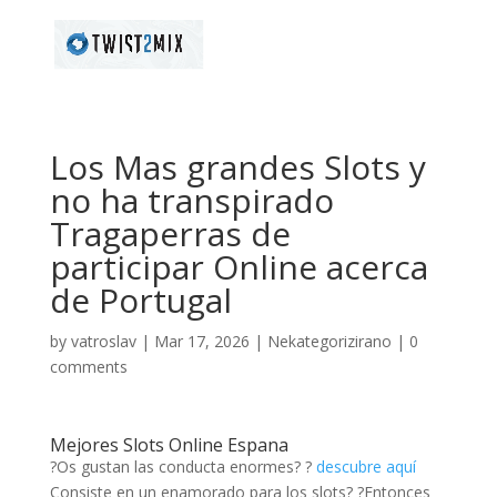
Los Mas grandes Slots y
no ha transpirado
Tragaperras de
participar Online acerca
de Portugal
by
vatroslav
|
Mar 17, 2026
|
Nekategorizirano
|
0
comments
Mejores Slots Online Espana
?Os gustan las conducta enormes? ?
descubre aquí
Consiste en un enamorado para los slots? ?Entonces