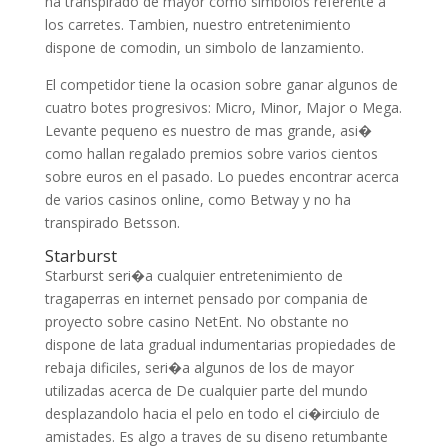
ha transpirado de mayor como simbolos referente a
los carretes. Tambien, nuestro entretenimiento
dispone de comodin, un simbolo de lanzamiento.
El competidor tiene la ocasion sobre ganar algunos de
cuatro botes progresivos: Micro, Minor, Major o Mega.
Levante pequeno es nuestro de mas grande, asi�
como hallan regalado premios sobre varios cientos
sobre euros en el pasado. Lo puedes encontrar acerca
de varios casinos online, como Betway y no ha
transpirado Betsson.
Starburst
Starburst seri�a cualquier entretenimiento de
tragaperras en internet pensado por compania de
proyecto sobre casino NetEnt. No obstante no
dispone de lata gradual indumentarias propiedades de
rebaja dificiles, seri�a algunos de los de mayor
utilizadas acerca de De cualquier parte del mundo
desplazandolo hacia el pelo en todo el ci�irciulo de
amistades. Es algo a traves de su diseno retumbante