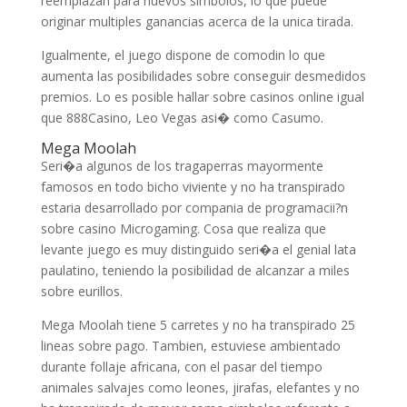
reemplazan para nuevos simbolos, lo que puede
originar multiples ganancias acerca de la unica tirada.
Igualmente, el juego dispone de comodin lo que
aumenta las posibilidades sobre conseguir desmedidos
premios. Lo es posible hallar sobre casinos online igual
que 888Casino, Leo Vegas asi� como Casumo.
Mega Moolah
Seri�a algunos de los tragaperras mayormente
famosos en todo bicho viviente y no ha transpirado
estaria desarrollado por compania de programacii?n
sobre casino Microgaming. Cosa que realiza que
levante juego es muy distinguido seri�a el genial lata
paulatino, teniendo la posibilidad de alcanzar a miles
sobre eurillos.
Mega Moolah tiene 5 carretes y no ha transpirado 25
lineas sobre pago. Tambien, estuviese ambientado
durante follaje africana, con el pasar del tiempo
animales salvajes como leones, jirafas, elefantes y no