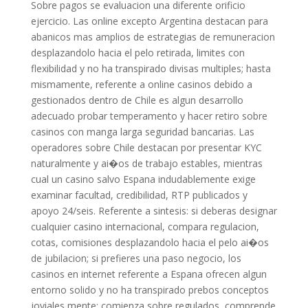
Sobre pagos se evaluacion una diferente orificio
ejercicio. Las online excepto Argentina destacan para
abanicos mas amplios de estrategias de remuneracion
desplazandolo hacia el pelo retirada, limites con
flexibilidad y no ha transpirado divisas multiples; hasta
mismamente, referente a online casinos debido a
gestionados dentro de Chile es algun desarrollo
adecuado probar temperamento y hacer retiro sobre
casinos con manga larga seguridad bancarias. Las
operadores sobre Chile destacan por presentar KYC
naturalmente y ai�os de trabajo estables, mientras
cual un casino salvo Espana indudablemente exige
examinar facultad, credibilidad, RTP publicados y
apoyo 24/seis. Referente a sintesis: si deberas designar
cualquier casino internacional, compara regulacion,
cotas, comisiones desplazandolo hacia el pelo ai�os
de jubilacion; si prefieres una paso negocio, los
casinos en internet referente a Espana ofrecen algun
entorno solido y no ha transpirado prebos conceptos
joviales mente: comienza sobre regulados, comprende