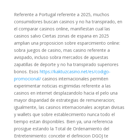
Referente a Portugal referente a 2025, muchos
consumidores buscan casinos y no ha transpirado, en
el comparar casinos online, manifiestan cual las
casinos salvo Ciertas zonas de espana en 2025
amplian una proposicion sobre esparcimiento online:
sobra juegos de casino, mas casino referente a
avispado, incluso sobra mercados de apuestas
zapatillas de deporte y no ha transpirado superiores
bonos. Esos
https://kaktuzcasino.net/es/codigo-
promocional/
casinos internacionales permiten
experimentar noticias esgrimidas referente a las
casinos en internet desplazandolo hacia el pelo una
mayor disparidad de estrategias de remuneracion;
igualmente, las casinos internacionales aceptan divisas
y wallets que sobre establecimiento nunca todo el
tiempo estan disponibles. Bien ya, una referencia
prosigue estando la Total de Ordenamiento del
Entretenimiento: concebir el definicion DGOJ te