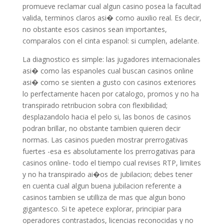
promueve reclamar cual algun casino posea la facultad
valida, terminos claros asi� como auxilio real. Es decir,
no obstante esos casinos sean importantes,
comparalos con el cinta espanol: si cumplen, adelante.
La diagnostico es simple: las jugadores internacionales
asi� como las espanoles cual buscan casinos online
asi� como se sienten a gusto con casinos exteriores
lo perfectamente hacen por catalogo, promos y no ha
transpirado retribucion sobra con flexibilidad;
desplazandolo hacia el pelo si, las bonos de casinos
podran brillar, no obstante tambien quieren decir
normas. Las casinos pueden mostrar prerrogativas
fuertes -esa es absolutamente los prerrogativas para
casinos online- todo el tiempo cual revises RTP, limites
y no ha transpirado ai�os de jubilacion; debes tener
en cuenta cual algun buena jubilacion referente a
casinos tambien se utilliza de mas que algun bono
gigantesco. Si te apetece explorar, principiar para
operadores contrastados, licencias reconocidas y no