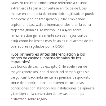
Nuestro recursos conveniente referente a casinos
extranjeros llegan a convertirse en focos de luces
mueve en compania de inconcebible agilidad: se puede
recolectar y no ha transpirado jubilar empleando
criptomonedas, wallets internacionales o en la barra
tarjetitas globales. Asimismo, las ai�os sobre
remuneracion generalmente son de mayor cortos
asi� como las limites mas flexibles cual acerca de las
operadores regulados por la DGOJ.
?Los primero es antes diferenciacion a los
bonos de casinos internacionales de los
espanoles?
Los bonos de casinos excepto Chile suelen ser de
mayor generosos, con el pasar del tiempo giros sin
cargo, cashback indumentarias premios desprovisto
limite de beneficio. Pero, requieren escuchar las
condiciones con atencion: los instalaciones de apuesta
y tambien en la conversion de divisas podran pa
disfrazada sobre regalo.