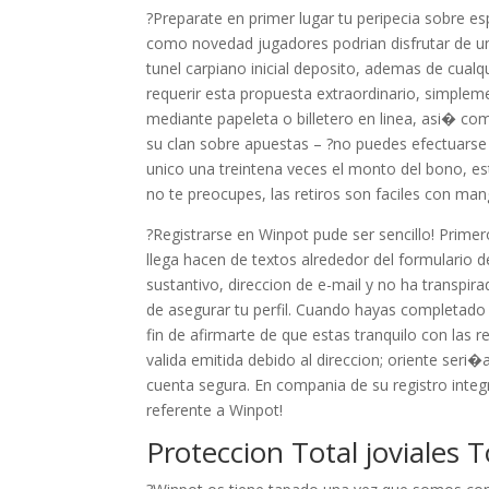
?Preparate en primer lugar tu peripecia sobre e
como novedad jugadores podrian disfrutar de un
tunel carpiano inicial deposito, ademas de cualq
requerir esta propuesta extraordinario, simplem
mediante papeleta o billetero en linea, asi� co
su clan sobre apuestas – ?no puedes efectuarse 
unico una treintena veces el monto del bono, est
no te preocupes, las retiros son faciles con ma
?Registrarse en Winpot pude ser sencillo! Prime
llega hacen de textos alrededor del formulario 
sustantivo, direccion de e-mail y no ha transpira
de asegurar tu perfil. Cuando hayas completado e
fin de afirmarte de que estas tranquilo con las 
valida emitida debido al direccion; oriente se
cuenta segura. En compania de su registro integ
referente a Winpot!
Proteccion Total joviales 