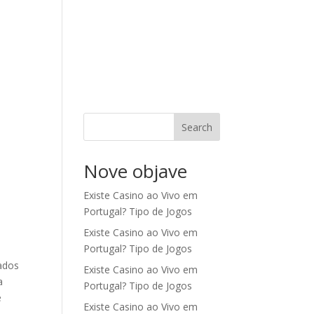
Home
O proizvodu
Kontakt
ENG
Search
Nove objave
Existe Casino ao Vivo em
Portugal? Tipo de Jogos
Existe Casino ao Vivo em
Portugal? Tipo de Jogos
nados
Existe Casino ao Vivo em
a
Portugal? Tipo de Jogos
e
Existe Casino ao Vivo em