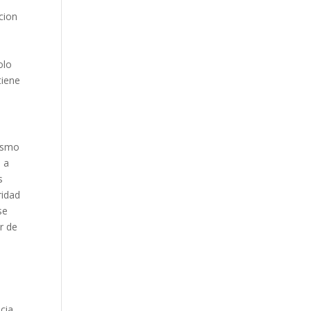
cion
olo
tiene
nismo
a a
s
ridad
se
r de
cia