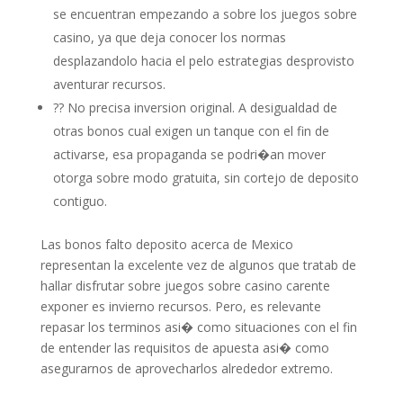
se encuentran empezando a sobre los juegos sobre
casino, ya que deja conocer los normas
desplazandolo hacia el pelo estrategias desprovisto
aventurar recursos.
?? No precisa inversion original. A desigualdad de
otras bonos cual exigen un tanque con el fin de
activarse, esa propaganda se podri�an mover
otorga sobre modo gratuita, sin cortejo de deposito
contiguo.
Las bonos falto deposito acerca de Mexico
representan la excelente vez de algunos que tratab de
hallar disfrutar sobre juegos sobre casino carente
exponer es invierno recursos. Pero, es relevante
repasar los terminos asi� como situaciones con el fin
de entender las requisitos de apuesta asi� como
asegurarnos de aprovecharlos alrededor extremo.