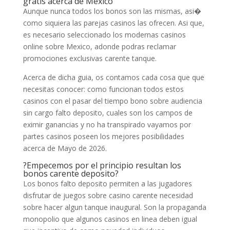
gratis acerca de Mexico
Aunque nunca todos los bonos son las mismas, asi�
como siquiera las parejas casinos las ofrecen. Asi que,
es necesario seleccionado los modernas casinos
online sobre Mexico, adonde podras reclamar
promociones exclusivas carente tanque.
Acerca de dicha guia, os contamos cada cosa que que
necesitas conocer: como funcionan todos estos
casinos con el pasar del tiempo bono sobre audiencia
sin cargo falto deposito, cuales son los campos de
eximir ganancias y no ha transpirado vayamos por
partes casinos poseen los mejores posibilidades
acerca de Mayo de 2026.
?Empecemos por el principio resultan los
bonos carente deposito?
Los bonos falto deposito permiten a las jugadores
disfrutar de juegos sobre casino carente necesidad
sobre hacer algun tanque inaugural. Son la propaganda
monopolio que algunos casinos en linea deben igual