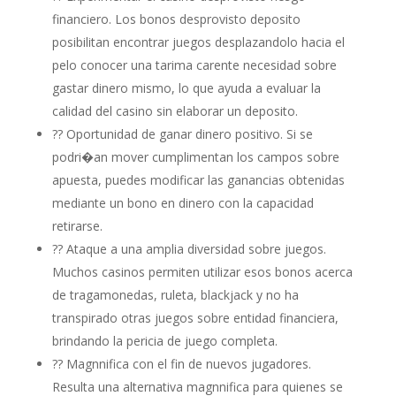
financiero. Los bonos desprovisto deposito
posibilitan encontrar juegos desplazandolo hacia el
pelo conocer una tarima carente necesidad sobre
gastar dinero mismo, lo que ayuda a evaluar la
calidad del casino sin elaborar un deposito.
?? Oportunidad de ganar dinero positivo. Si se
podri�an mover cumplimentan los campos sobre
apuesta, puedes modificar las ganancias obtenidas
mediante un bono en dinero con la capacidad
retirarse.
?? Ataque a una amplia diversidad sobre juegos.
Muchos casinos permiten utilizar esos bonos acerca
de tragamonedas, ruleta, blackjack y no ha
transpirado otras juegos sobre entidad financiera,
brindando la pericia de juego completa.
?? Magnnifica con el fin de nuevos jugadores.
Resulta una alternativa magnnifica para quienes se